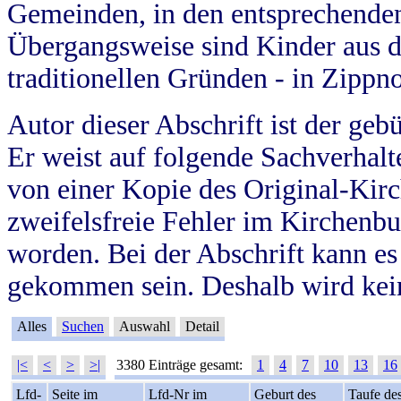
Gemeinden, in den entsprechende
Übergangsweise sind Kinder aus 
traditionellen Gründen - in Zippn
Autor dieser Abschrift ist der geb
Er weist auf folgende Sachverhalte
von einer Kopie des Original-Kirc
zweifelsfreie Fehler im Kirchenbuc
worden. Bei der Abschrift kann e
gekommen sein. Deshalb wird kein
Alles
Suchen
Auswahl
Detail
|<
<
>
>|
3380 Einträge gesamt:
1
4
7
10
13
16
Lfd-
Seite im
Lfd-Nr im
Geburt des
Taufe de