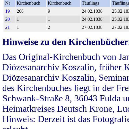
Nr
Kirchenbuch
Kirchenbuch
Täuflings
Täufling
19
268
9
24.02.1838
25.02.18
20
1
1
24.02.1838
25.02.18
21
1
2
27.02.1838
27.02.18
Hinweise zu den Kirchenbücher
Das Original-Kirchenbuch von Jan
Diözesanarchiv Koszalin, früher Kö
Diözesanarchiv Koszalin, Seminar
des Kirchenbuches liegt in der Fr
Schwank-Straße 8, 36043 Fulda u
Heimatkreises Deutsch Krone, Lu
Hinweis: Derzeit ist das Fotograf