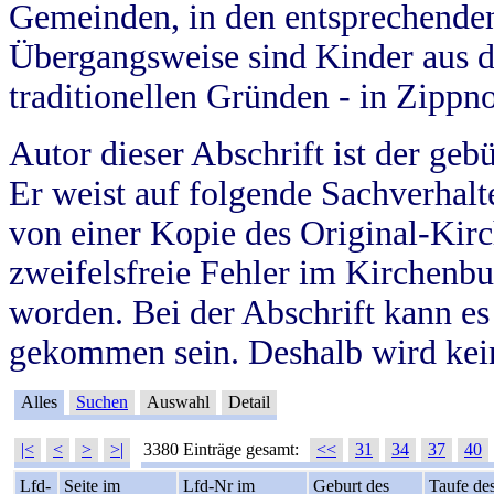
Gemeinden, in den entsprechende
Übergangsweise sind Kinder aus 
traditionellen Gründen - in Zippn
Autor dieser Abschrift ist der geb
Er weist auf folgende Sachverhalte
von einer Kopie des Original-Kirc
zweifelsfreie Fehler im Kirchenbuc
worden. Bei der Abschrift kann e
gekommen sein. Deshalb wird kein
Alles
Suchen
Auswahl
Detail
|<
<
>
>|
3380 Einträge gesamt:
<<
31
34
37
40
Lfd-
Seite im
Lfd-Nr im
Geburt des
Taufe de