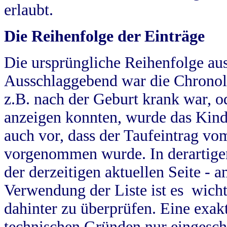
erlaubt.
Die Reihenfolge der Einträge
Die ursprüngliche Reihenfolge au
Ausschlaggebend war die Chronol
z.B. nach der Geburt krank war, od
anzeigen konnten, wurde das Kind
auch vor, dass der Taufeintrag vo
vorgenommen wurde. In derartigen
der derzeitigen aktuellen Seite -
Verwendung der Liste ist es wich
dahinter zu überprüfen. Eine exa
technischen Gründen nur eingesch