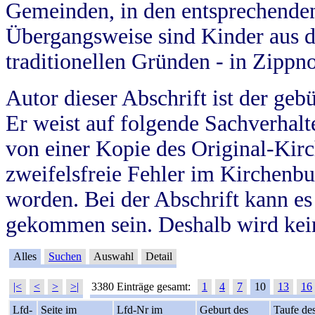
Gemeinden, in den entsprechende
Übergangsweise sind Kinder aus 
traditionellen Gründen - in Zippn
Autor dieser Abschrift ist der geb
Er weist auf folgende Sachverhalte
von einer Kopie des Original-Kirc
zweifelsfreie Fehler im Kirchenbuc
worden. Bei der Abschrift kann e
gekommen sein. Deshalb wird kein
Alles
Suchen
Auswahl
Detail
|<
<
>
>|
3380 Einträge gesamt:
1
4
7
10
13
16
Lfd-
Seite im
Lfd-Nr im
Geburt des
Taufe de