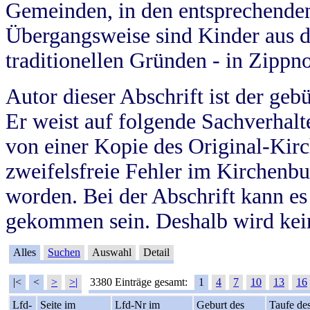
Gemeinden, in den entsprechende
Übergangsweise sind Kinder aus 
traditionellen Gründen - in Zippn
Autor dieser Abschrift ist der geb
Er weist auf folgende Sachverhalte
von einer Kopie des Original-Kirc
zweifelsfreie Fehler im Kirchenbuc
worden. Bei der Abschrift kann e
gekommen sein. Deshalb wird kein
Alles
Suchen
Auswahl
Detail
|<
<
>
>|
3380 Einträge gesamt:
1
4
7
10
13
16
Lfd-
Seite im
Lfd-Nr im
Geburt des
Taufe de