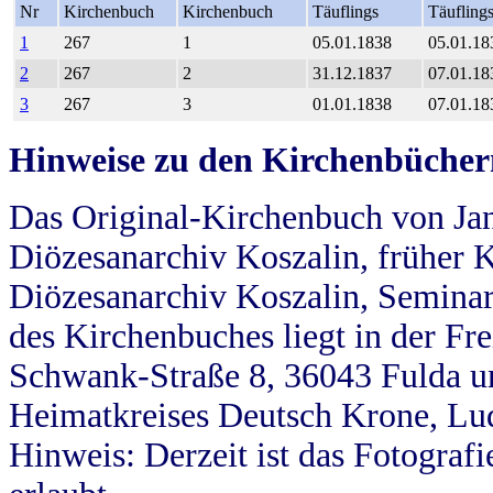
Nr
Kirchenbuch
Kirchenbuch
Täuflings
Täufling
1
267
1
05.01.1838
05.01.18
2
267
2
31.12.1837
07.01.18
3
267
3
01.01.1838
07.01.18
Hinweise zu den Kirchenbücher
Das Original-Kirchenbuch von Jan
Diözesanarchiv Koszalin, früher Kö
Diözesanarchiv Koszalin, Seminar
des Kirchenbuches liegt in der Fr
Schwank-Straße 8, 36043 Fulda u
Heimatkreises Deutsch Krone, Lu
Hinweis: Derzeit ist das Fotograf