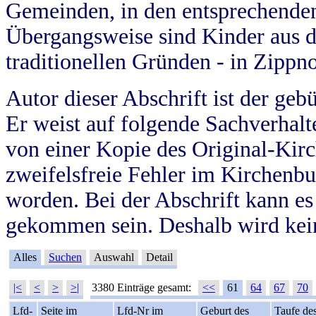
Gemeinden, in den entsprechende
Übergangsweise sind Kinder aus 
traditionellen Gründen - in Zippn
Autor dieser Abschrift ist der geb
Er weist auf folgende Sachverhalte
von einer Kopie des Original-Kirc
zweifelsfreie Fehler im Kirchenbuc
worden. Bei der Abschrift kann e
gekommen sein. Deshalb wird kein
Alles
Suchen
Auswahl
Detail
|<
<
>
>|
3380 Einträge gesamt:
<<
61
64
67
70
Lfd-
Seite im
Lfd-Nr im
Geburt des
Taufe de