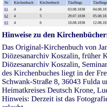
Nr
Kirchenbuch
Kirchenbuch
Täuflings
Täufling
61
4
4
03.08.1838
04.08.18
62
4
5
29.07.1838
05.08.18
63
4
6
10.08.1838
12.08.18
Hinweise zu den Kirchenbücher
Das Original-Kirchenbuch von Jan
Diözesanarchiv Koszalin, früher Kö
Diözesanarchiv Koszalin, Seminar
des Kirchenbuches liegt in der Fr
Schwank-Straße 8, 36043 Fulda u
Heimatkreises Deutsch Krone, Lu
Hinweis: Derzeit ist das Fotograf