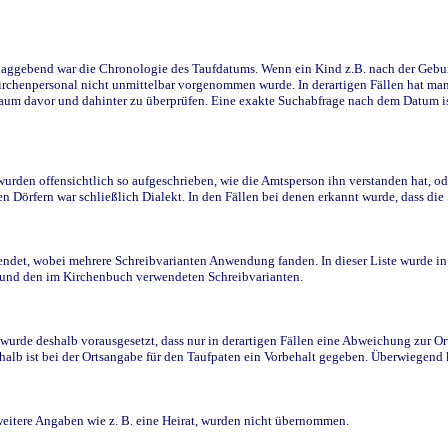
ggebend war die Chronologie des Taufdatums. Wenn ein Kind z.B. nach der Geburt 
rchenpersonal nicht unmittelbar vorgenommen wurde. In derartigen Fällen hat man d
raum davor und dahinter zu überprüfen. Eine exakte Suchabfrage nach dem Datum i
den offensichtlich so aufgeschrieben, wie die Amtsperson ihn verstanden hat, ode
n Dörfern war schließlich Dialekt. In den Fällen bei denen erkannt wurde, dass di
t, wobei mehrere Schreibvarianten Anwendung fanden. In dieser Liste wurde in de
n und den im Kirchenbuch verwendeten Schreibvarianten.
wurde deshalb vorausgesetzt, dass nur in derartigen Fällen eine Abweichung zur O
eshalb ist bei der Ortsangabe für den Taufpaten ein Vorbehalt gegeben. Überwiegen
weitere Angaben wie z. B. eine Heirat, wurden nicht übernommen.