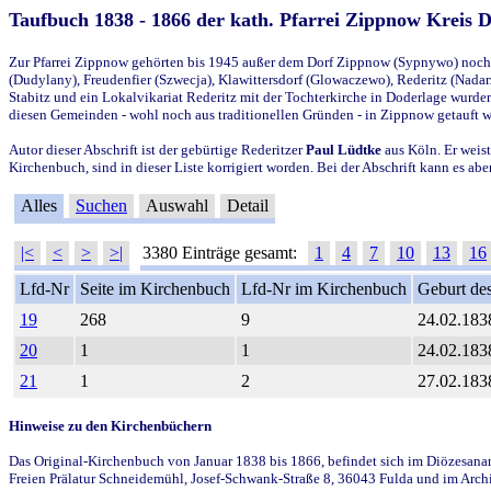
Taufbuch 1838 - 1866 der kath. Pfarrei Zippnow Kreis 
Zur Pfarrei Zippnow gehörten bis 1945 außer dem Dorf Zippnow (Sypnywo) noch d
(Dudylany), Freudenfier (Szwecja), Klawittersdorf (Glowaczewo), Rederitz (Nadarz
Stabitz und ein Lokalvikariat Rederitz mit der Tochterkirche in Doderlage wurd
diesen Gemeinden - wohl noch aus traditionellen Gründen - in Zippnow getauft 
Autor dieser Abschrift ist der gebürtige Rederitzer
Paul Lüdtke
aus Köln. Er weist
Kirchenbuch, sind in dieser Liste korrigiert worden. Bei der Abschrift kann es 
Alles
Suchen
Auswahl
Detail
|<
<
>
>|
3380 Einträge gesamt:
1
4
7
10
13
16
Lfd-Nr
Seite im Kirchenbuch
Lfd-Nr im Kirchenbuch
Geburt des
19
268
9
24.02.183
20
1
1
24.02.183
21
1
2
27.02.183
Hinweise zu den Kirchenbüchern
Das Original-Kirchenbuch von Januar 1838 bis 1866, befindet sich im Diözesanarch
Freien Prälatur Schneidemühl, Josef-Schwank-Straße 8, 36043 Fulda und im Archi