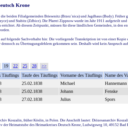
Deutsch Krone
ie beiden Filialgemeinden Briesenitz (Brzez`nica) und Jagdhaus (Budy). Früher g
yce) und Stabitz (Zdbice). Die Pfarrei Zippnow wurde im Jahr 1911 aufgeteilt und e
en errichtet. Ab diesem Zeitpunkt, müssen für diese ländlichen Gemeinden, in den
worden.
 auf folgende Sachverhalte hin: Die vorliegende Transkription ist von einer Kopie 
aber dennoch zu Übertragungsfehlern gekommen sein. Deshalb wird kein Anspruch auf 
19
22
25
28
>>
 Täuflings
Taufe des Täuflings
Vorname des Täuflings
Name des Va
8
25.02.1838
Michael
Hannemann
8
25.02.1838
Johann
Fenske
8
27.02.1838
Julius
Spors
iv Koszalin, früher Köslin, in Polen. Die Anschrift lautet: Diözesanarchiv Koszal
v der Heimatstube des Heimatkreises Deutsch Krone, Ludwigsweg 10, 49152 Bad Ess