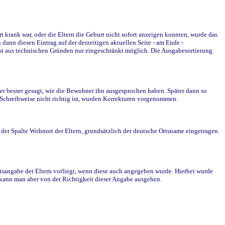
krank war, oder die Eltern die Geburt nicht sofort anzeigen konnten, wurde das
ann diesen Eintrag auf der derzeitigen aktuellen Seite - am Ende -
st aus technischen Gründen nur eingeschränkt möglich. Die Ausgabesortierung
r besser gesagt, wie die Bewohner ihn ausgesprochen haben. Später dann so
e Schreibweise nicht richtig ist, wurden Korrekturen vorgenommen.
r Spalte Wohnort der Eltern, grundsätzlich der deutsche Ortsname eingetragen.
rtsangabe der Eltern vorliegt, wenn diese auch angegeben wurde. Hierbei wurde
d kann man aber von der Richtigkeit dieser Angabe ausgehen.