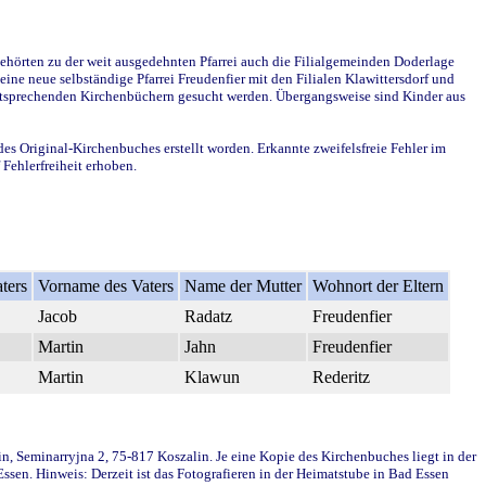
ehörten zu der weit ausgedehnten Pfarrei auch die Filialgemeinden Doderlage
ine neue selbständige Pfarrei Freudenfier mit den Filialen Klawittersdorf und
 entsprechenden Kirchenbüchern gesucht werden. Übergangsweise sind Kinder aus
des Original-Kirchenbuches erstellt worden. Erkannte zweifelsfreie Fehler im
Fehlerfreiheit erhoben.
ters
Vorname des Vaters
Name der Mutter
Wohnort der Eltern
Jacob
Radatz
Freudenfier
Martin
Jahn
Freudenfier
Martin
Klawun
Rederitz
in, Seminarryjna 2, 75-817 Koszalin. Je eine Kopie des Kirchenbuches liegt in der
en. Hinweis: Derzeit ist das Fotografieren in der Heimatstube in Bad Essen