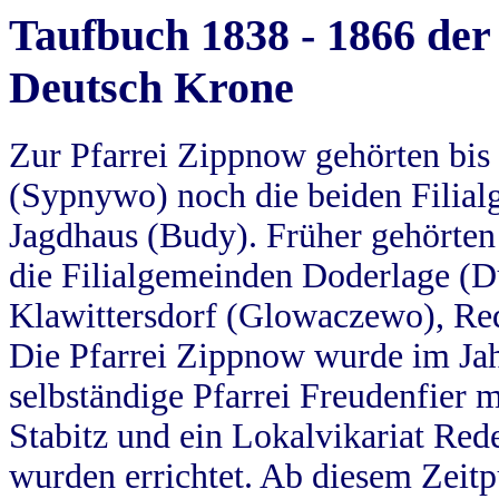
Taufbuch 1838 - 1866 der
Deutsch Krone
Zur Pfarrei Zippnow gehörten bi
(Sypnywo) noch die beiden Filial
Jagdhaus (Budy). Früher gehörten 
die Filialgemeinden Doderlage (D
Klawittersdorf (Glowaczewo), Red
Die Pfarrei Zippnow wurde im Jah
selbständige Pfarrei Freudenfier m
Stabitz und ein Lokalvikariat Red
wurden errichtet. Ab diesem Zeitp