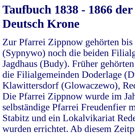
Taufbuch 1838 - 1866 der
Deutsch Krone
Zur Pfarrei Zippnow gehörten bi
(Sypnywo) noch die beiden Filial
Jagdhaus (Budy). Früher gehörten 
die Filialgemeinden Doderlage (D
Klawittersdorf (Glowaczewo), Red
Die Pfarrei Zippnow wurde im Jah
selbständige Pfarrei Freudenfier m
Stabitz und ein Lokalvikariat Red
wurden errichtet. Ab diesem Zeitp