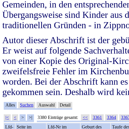
Gemeinden, in den entsprechende
Übergangsweise sind Kinder aus 
traditionellen Gründen - in Zippn
Autor dieser Abschrift ist der geb
Er weist auf folgende Sachverhalte
von einer Kopie des Original-Kirc
zweifelsfreie Fehler im Kirchenbuc
worden. Bei der Abschrift kann e
gekommen sein. Deshalb wird kein
Alles
Suchen
Auswahl
Detail
|<
<
>
>|
3380 Einträge gesamt:
<<
3361
3364
336
Lfd-
Seite im
Lfd-Nr im
Geburt des
Taufe de