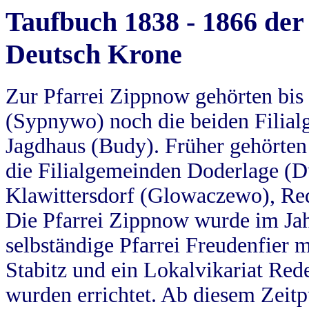
Taufbuch 1838 - 1866 der
Deutsch Krone
Zur Pfarrei Zippnow gehörten bi
(Sypnywo) noch die beiden Filial
Jagdhaus (Budy). Früher gehörten 
die Filialgemeinden Doderlage (D
Klawittersdorf (Glowaczewo), Red
Die Pfarrei Zippnow wurde im Jah
selbständige Pfarrei Freudenfier m
Stabitz und ein Lokalvikariat Red
wurden errichtet. Ab diesem Zeitp