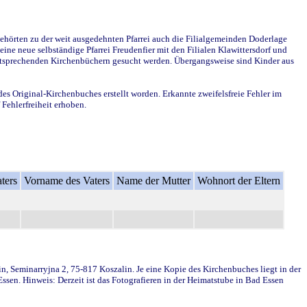
ehörten zu der weit ausgedehnten Pfarrei auch die Filialgemeinden Doderlage
ine neue selbständige Pfarrei Freudenfier mit den Filialen Klawittersdorf und
 entsprechenden Kirchenbüchern gesucht werden. Übergangsweise sind Kinder aus
des Original-Kirchenbuches erstellt worden. Erkannte zweifelsfreie Fehler im
Fehlerfreiheit erhoben.
ters
Vorname des Vaters
Name der Mutter
Wohnort der Eltern
in, Seminarryjna 2, 75-817 Koszalin. Je eine Kopie des Kirchenbuches liegt in der
en. Hinweis: Derzeit ist das Fotografieren in der Heimatstube in Bad Essen