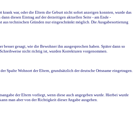
krank war, oder die Eltern die Geburt nicht sofort anzeigen konnten, wurde das
ann diesen Eintrag auf der derzeitigen aktuellen Seite - am Ende -
st aus technischen Gründen nur eingeschränkt möglich. Die Ausgabesortierung
r besser gesagt, wie die Bewohner ihn ausgesprochen haben. Später dann so
e Schreibweise nicht richtig ist, wurden Korrekturen vorgenommen.
r Spalte Wohnort der Eltern, grundsätzlich der deutsche Ortsname eingetragen.
rtsangabe der Eltern vorliegt, wenn diese auch angegeben wurde. Hierbei wurde
d kann man aber von der Richtigkeit dieser Angabe ausgehen.