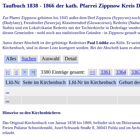
Taufbuch 1838 - 1866 der kath. Pfarrei Zippnow Kreis 
Zur Pfarrei Zippnow gehörten bis 1945 außer dem Dorf Zippnow (Sypnywo) noch d
(Dudylany), Freudenfier (Szwecja), Klawittersdorf (Glowaczewo), Rederitz (Nadarz
Stabitz und ein Lokalvikariat Rederitz mit der Tochterkirche in Doderlage wurd
diesen Gemeinden - wohl noch aus traditionellen Gründen - in Zippnow getauft 
Autor dieser Abschrift ist der gebürtige Rederitzer
Paul Lüdtke
aus Köln. Er weist
Kirchenbuch, sind in dieser Liste korrigiert worden. Bei der Abschrift kann es 
Alles
Suchen
Auswahl
Detail
|<
<
>
>|
3380 Einträge gesamt:
<<
3361
3364
336
Lfd-Nr
Seite im Kirchenbuch
Lfd-Nr im Kirchenbuch
Geburt des
...
...
Hinweise zu den Kirchenbüchern
Das Original-Kirchenbuch von Januar 1838 bis 1866, befindet sich im Diözesanarch
Freien Prälatur Schneidemühl, Josef-Schwank-Straße 8, 36043 Fulda und im Archi
erlaubt.