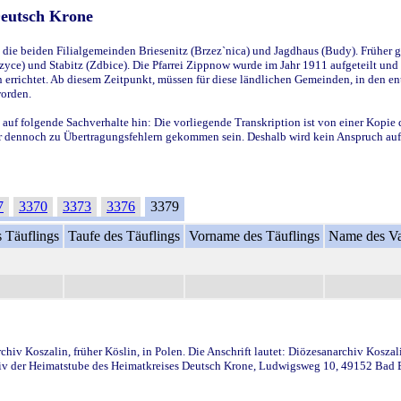
Deutsch Krone
ie beiden Filialgemeinden Briesenitz (Brzez`nica) und Jagdhaus (Budy). Früher g
yce) und Stabitz (Zdbice). Die Pfarrei Zippnow wurde im Jahr 1911 aufgeteilt und e
en errichtet. Ab diesem Zeitpunkt, müssen für diese ländlichen Gemeinden, in den
worden.
 auf folgende Sachverhalte hin: Die vorliegende Transkription ist von einer Kopie 
aber dennoch zu Übertragungsfehlern gekommen sein. Deshalb wird kein Anspruch auf 
7
3370
3373
3376
3379
 Täuflings
Taufe des Täuflings
Vorname des Täuflings
Name des Va
iv Koszalin, früher Köslin, in Polen. Die Anschrift lautet: Diözesanarchiv Koszal
v der Heimatstube des Heimatkreises Deutsch Krone, Ludwigsweg 10, 49152 Bad Ess