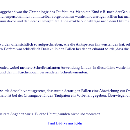
ggebend war die Chronologie des Taufdatums. Wenn ein Kind z.B. nach der Geburt 
rchenpersonal nicht unmittelbar vorgenommen wurde. In derartigen Fällen hat man d
raum davor und dahinter zu überprüfen. Eine exakte Suchabfrage nach dem Datum i
den offensichtlich so aufgeschrieben, wie die Amtsperson ihn verstanden hat, ode
n Dörfern war schließlich Dialekt. In den Fällen bei denen erkannt wurde, dass di
t, wobei mehrere Schreibvarianten Anwendung fanden. In dieser Liste wurde in de
n und den im Kirchenbuch verwendeten Schreibvarianten.
wurde deshalb vorausgesetzt, dass nur in derartigen Fällen eine Abweichung zur O
eshalb ist bei der Ortsangabe für den Taufpaten ein Vorbehalt gegeben. Überwiegen
weitere Angaben wie z. B. eine Heirat, wurden nicht übernommen.
Paul Lüdtke aus Köln