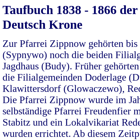
Taufbuch 1838 - 1866 der
Deutsch Krone
Zur Pfarrei Zippnow gehörten bi
(Sypnywo) noch die beiden Filial
Jagdhaus (Budy). Früher gehörten 
die Filialgemeinden Doderlage (D
Klawittersdorf (Glowaczewo), Red
Die Pfarrei Zippnow wurde im Jah
selbständige Pfarrei Freudenfier m
Stabitz und ein Lokalvikariat Red
wurden errichtet. Ab diesem Zeitp