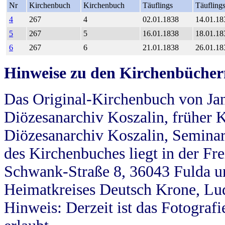
Nr
Kirchenbuch
Kirchenbuch
Täuflings
Täufling
4
267
4
02.01.1838
14.01.18
5
267
5
16.01.1838
18.01.18
6
267
6
21.01.1838
26.01.18
Hinweise zu den Kirchenbücher
Das Original-Kirchenbuch von Jan
Diözesanarchiv Koszalin, früher Kö
Diözesanarchiv Koszalin, Seminar
des Kirchenbuches liegt in der Fr
Schwank-Straße 8, 36043 Fulda u
Heimatkreises Deutsch Krone, Lu
Hinweis: Derzeit ist das Fotograf