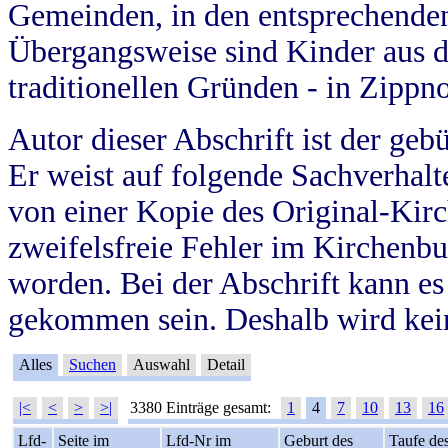
Gemeinden, in den entsprechende
Übergangsweise sind Kinder aus 
traditionellen Gründen - in Zippn
Autor dieser Abschrift ist der geb
Er weist auf folgende Sachverhalte
von einer Kopie des Original-Kirc
zweifelsfreie Fehler im Kirchenbuc
worden. Bei der Abschrift kann e
gekommen sein. Deshalb wird kein
Alles
Suchen
Auswahl
Detail
|<
<
>
>|
3380 Einträge gesamt:
1
4
7
10
13
16
Lfd-
Seite im
Lfd-Nr im
Geburt des
Taufe de