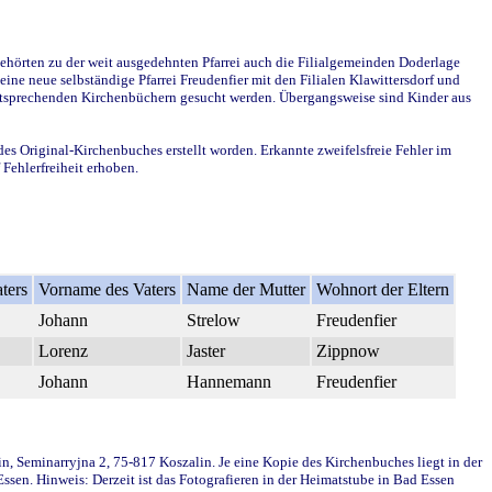
ehörten zu der weit ausgedehnten Pfarrei auch die Filialgemeinden Doderlage
ine neue selbständige Pfarrei Freudenfier mit den Filialen Klawittersdorf und
 entsprechenden Kirchenbüchern gesucht werden. Übergangsweise sind Kinder aus
des Original-Kirchenbuches erstellt worden. Erkannte zweifelsfreie Fehler im
Fehlerfreiheit erhoben.
ters
Vorname des Vaters
Name der Mutter
Wohnort der Eltern
Johann
Strelow
Freudenfier
Lorenz
Jaster
Zippnow
Johann
Hannemann
Freudenfier
in, Seminarryjna 2, 75-817 Koszalin. Je eine Kopie des Kirchenbuches liegt in der
en. Hinweis: Derzeit ist das Fotografieren in der Heimatstube in Bad Essen