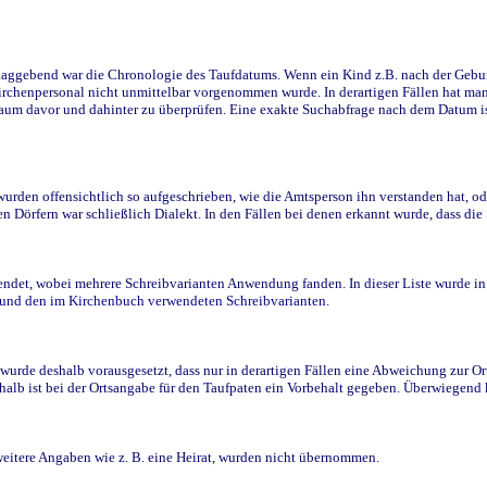
ggebend war die Chronologie des Taufdatums. Wenn ein Kind z.B. nach der Geburt 
rchenpersonal nicht unmittelbar vorgenommen wurde. In derartigen Fällen hat man d
raum davor und dahinter zu überprüfen. Eine exakte Suchabfrage nach dem Datum i
den offensichtlich so aufgeschrieben, wie die Amtsperson ihn verstanden hat, ode
n Dörfern war schließlich Dialekt. In den Fällen bei denen erkannt wurde, dass di
t, wobei mehrere Schreibvarianten Anwendung fanden. In dieser Liste wurde in de
n und den im Kirchenbuch verwendeten Schreibvarianten.
wurde deshalb vorausgesetzt, dass nur in derartigen Fällen eine Abweichung zur O
eshalb ist bei der Ortsangabe für den Taufpaten ein Vorbehalt gegeben. Überwiegen
weitere Angaben wie z. B. eine Heirat, wurden nicht übernommen.