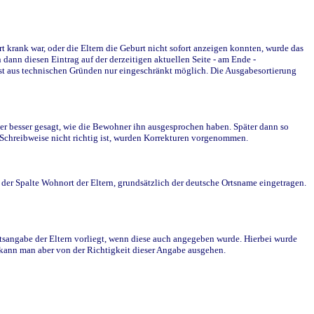
krank war, oder die Eltern die Geburt nicht sofort anzeigen konnten, wurde das
ann diesen Eintrag auf der derzeitigen aktuellen Seite - am Ende -
st aus technischen Gründen nur eingeschränkt möglich. Die Ausgabesortierung
r besser gesagt, wie die Bewohner ihn ausgesprochen haben. Später dann so
e Schreibweise nicht richtig ist, wurden Korrekturen vorgenommen.
r Spalte Wohnort der Eltern, grundsätzlich der deutsche Ortsname eingetragen.
rtsangabe der Eltern vorliegt, wenn diese auch angegeben wurde. Hierbei wurde
d kann man aber von der Richtigkeit dieser Angabe ausgehen.