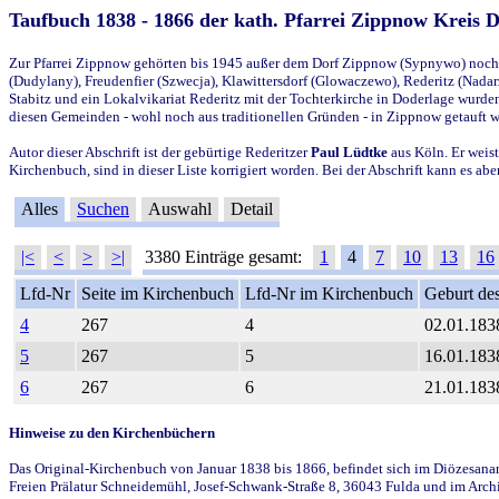
Taufbuch 1838 - 1866 der kath. Pfarrei Zippnow Kreis 
Zur Pfarrei Zippnow gehörten bis 1945 außer dem Dorf Zippnow (Sypnywo) noch d
(Dudylany), Freudenfier (Szwecja), Klawittersdorf (Glowaczewo), Rederitz (Nadarz
Stabitz und ein Lokalvikariat Rederitz mit der Tochterkirche in Doderlage wurd
diesen Gemeinden - wohl noch aus traditionellen Gründen - in Zippnow getauft 
Autor dieser Abschrift ist der gebürtige Rederitzer
Paul Lüdtke
aus Köln. Er weist
Kirchenbuch, sind in dieser Liste korrigiert worden. Bei der Abschrift kann es 
Alles
Suchen
Auswahl
Detail
|<
<
>
>|
3380 Einträge gesamt:
1
4
7
10
13
16
Lfd-Nr
Seite im Kirchenbuch
Lfd-Nr im Kirchenbuch
Geburt des
4
267
4
02.01.183
5
267
5
16.01.183
6
267
6
21.01.183
Hinweise zu den Kirchenbüchern
Das Original-Kirchenbuch von Januar 1838 bis 1866, befindet sich im Diözesanarch
Freien Prälatur Schneidemühl, Josef-Schwank-Straße 8, 36043 Fulda und im Archi