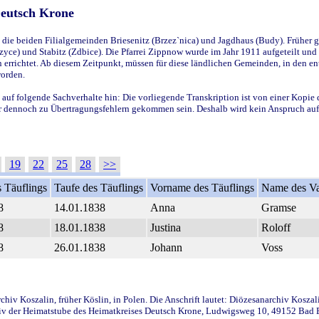
Deutsch Krone
ie beiden Filialgemeinden Briesenitz (Brzez`nica) und Jagdhaus (Budy). Früher g
yce) und Stabitz (Zdbice). Die Pfarrei Zippnow wurde im Jahr 1911 aufgeteilt und e
en errichtet. Ab diesem Zeitpunkt, müssen für diese ländlichen Gemeinden, in den
worden.
 auf folgende Sachverhalte hin: Die vorliegende Transkription ist von einer Kopie 
aber dennoch zu Übertragungsfehlern gekommen sein. Deshalb wird kein Anspruch auf 
19
22
25
28
>>
 Täuflings
Taufe des Täuflings
Vorname des Täuflings
Name des Va
8
14.01.1838
Anna
Gramse
8
18.01.1838
Justina
Roloff
8
26.01.1838
Johann
Voss
iv Koszalin, früher Köslin, in Polen. Die Anschrift lautet: Diözesanarchiv Koszal
v der Heimatstube des Heimatkreises Deutsch Krone, Ludwigsweg 10, 49152 Bad Ess