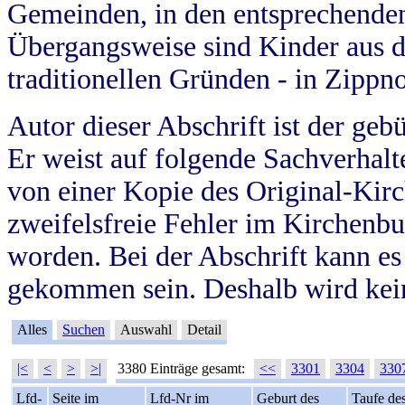
Gemeinden, in den entsprechende
Übergangsweise sind Kinder aus 
traditionellen Gründen - in Zippn
Autor dieser Abschrift ist der geb
Er weist auf folgende Sachverhalte
von einer Kopie des Original-Kirc
zweifelsfreie Fehler im Kirchenbuc
worden. Bei der Abschrift kann e
gekommen sein. Deshalb wird kein
Alles
Suchen
Auswahl
Detail
|<
<
>
>|
3380 Einträge gesamt:
<<
3301
3304
330
Lfd-
Seite im
Lfd-Nr im
Geburt des
Taufe de