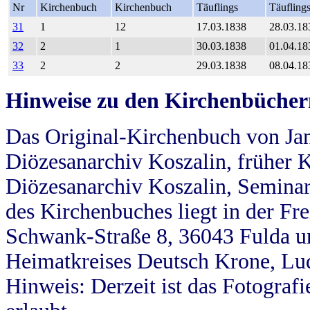
Nr
Kirchenbuch
Kirchenbuch
Täuflings
Täufling
31
1
12
17.03.1838
28.03.18
32
2
1
30.03.1838
01.04.18
33
2
2
29.03.1838
08.04.18
Hinweise zu den Kirchenbücher
Das Original-Kirchenbuch von Jan
Diözesanarchiv Koszalin, früher Kö
Diözesanarchiv Koszalin, Seminar
des Kirchenbuches liegt in der Fr
Schwank-Straße 8, 36043 Fulda u
Heimatkreises Deutsch Krone, Lu
Hinweis: Derzeit ist das Fotograf