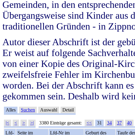
Gemeinden, in den entsprechende
Übergangsweise sind Kinder aus 
traditionellen Gründen - in Zippn
Autor dieser Abschrift ist der geb
Er weist auf folgende Sachverhalte
von einer Kopie des Original-Kirc
zweifelsfreie Fehler im Kirchenbuc
worden. Bei der Abschrift kann e
gekommen sein. Deshalb wird kein
Alles
Suchen
Auswahl
Detail
|<
<
>
>|
3380 Einträge gesamt:
<<
31
34
37
40
Lfd-
Seite im
Lfd-Nr im
Geburt des
Taufe de