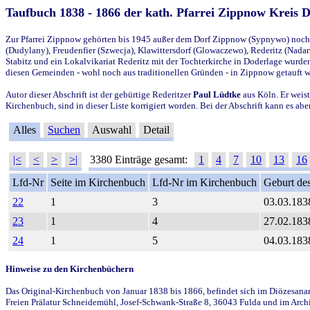
Taufbuch 1838 - 1866 der kath. Pfarrei Zippnow Kreis 
Zur Pfarrei Zippnow gehörten bis 1945 außer dem Dorf Zippnow (Sypnywo) noch d
(Dudylany), Freudenfier (Szwecja), Klawittersdorf (Glowaczewo), Rederitz (Nadarz
Stabitz und ein Lokalvikariat Rederitz mit der Tochterkirche in Doderlage wurd
diesen Gemeinden - wohl noch aus traditionellen Gründen - in Zippnow getauft 
Autor dieser Abschrift ist der gebürtige Rederitzer
Paul Lüdtke
aus Köln. Er weist
Kirchenbuch, sind in dieser Liste korrigiert worden. Bei der Abschrift kann es 
Alles
Suchen
Auswahl
Detail
|<
<
>
>|
3380 Einträge gesamt:
1
4
7
10
13
16
Lfd-Nr
Seite im Kirchenbuch
Lfd-Nr im Kirchenbuch
Geburt des
22
1
3
03.03.183
23
1
4
27.02.183
24
1
5
04.03.183
Hinweise zu den Kirchenbüchern
Das Original-Kirchenbuch von Januar 1838 bis 1866, befindet sich im Diözesanarch
Freien Prälatur Schneidemühl, Josef-Schwank-Straße 8, 36043 Fulda und im Archi