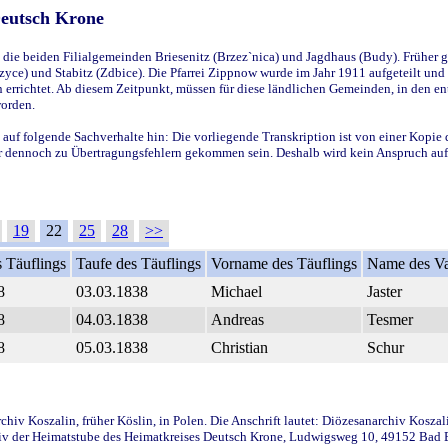
Deutsch Krone
ie beiden Filialgemeinden Briesenitz (Brzez`nica) und Jagdhaus (Budy). Früher g
yce) und Stabitz (Zdbice). Die Pfarrei Zippnow wurde im Jahr 1911 aufgeteilt und e
en errichtet. Ab diesem Zeitpunkt, müssen für diese ländlichen Gemeinden, in den
worden.
 auf folgende Sachverhalte hin: Die vorliegende Transkription ist von einer Kopie 
aber dennoch zu Übertragungsfehlern gekommen sein. Deshalb wird kein Anspruch auf 
19
22
25
28
>>
 Täuflings
Taufe des Täuflings
Vorname des Täuflings
Name des Va
8
03.03.1838
Michael
Jaster
8
04.03.1838
Andreas
Tesmer
8
05.03.1838
Christian
Schur
iv Koszalin, früher Köslin, in Polen. Die Anschrift lautet: Diözesanarchiv Koszal
v der Heimatstube des Heimatkreises Deutsch Krone, Ludwigsweg 10, 49152 Bad Ess