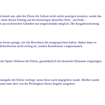
krank war, oder die Eltern die Geburt nicht sofort anzeigen konnten, wurde das
ann diesen Eintrag auf der derzeitigen aktuellen Seite - am Ende -
st aus technischen Gründen nur eingeschränkt möglich. Die Ausgabesortierung
r besser gesagt, wie die Bewohner ihn ausgesprochen haben. Später dann so
e Schreibweise nicht richtig ist, wurden Korrekturen vorgenommen.
r Spalte Wohnort der Eltern, grundsätzlich der deutsche Ortsname eingetragen.
rtsangabe der Eltern vorliegt, wenn diese auch angegeben wurde. Hierbei wurde
d kann man aber von der Richtigkeit dieser Angabe ausgehen.