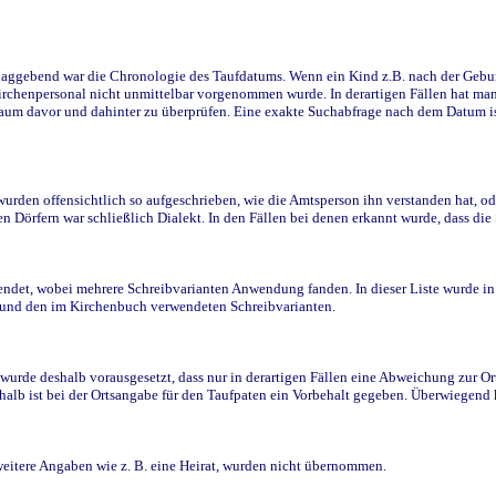
ggebend war die Chronologie des Taufdatums. Wenn ein Kind z.B. nach der Geburt 
rchenpersonal nicht unmittelbar vorgenommen wurde. In derartigen Fällen hat man d
raum davor und dahinter zu überprüfen. Eine exakte Suchabfrage nach dem Datum i
den offensichtlich so aufgeschrieben, wie die Amtsperson ihn verstanden hat, ode
n Dörfern war schließlich Dialekt. In den Fällen bei denen erkannt wurde, dass di
t, wobei mehrere Schreibvarianten Anwendung fanden. In dieser Liste wurde in de
n und den im Kirchenbuch verwendeten Schreibvarianten.
wurde deshalb vorausgesetzt, dass nur in derartigen Fällen eine Abweichung zur O
eshalb ist bei der Ortsangabe für den Taufpaten ein Vorbehalt gegeben. Überwiegen
weitere Angaben wie z. B. eine Heirat, wurden nicht übernommen.