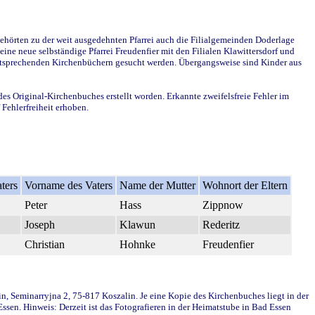
ehörten zu der weit ausgedehnten Pfarrei auch die Filialgemeinden Doderlage
ine neue selbständige Pfarrei Freudenfier mit den Filialen Klawittersdorf und
 entsprechenden Kirchenbüchern gesucht werden. Übergangsweise sind Kinder aus
des Original-Kirchenbuches erstellt worden. Erkannte zweifelsfreie Fehler im
Fehlerfreiheit erhoben.
ters
Vorname des Vaters
Name der Mutter
Wohnort der Eltern
Peter
Hass
Zippnow
Joseph
Klawun
Rederitz
Christian
Hohnke
Freudenfier
in, Seminarryjna 2, 75-817 Koszalin. Je eine Kopie des Kirchenbuches liegt in der
en. Hinweis: Derzeit ist das Fotografieren in der Heimatstube in Bad Essen