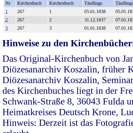
Nr
Kirchenbuch
Kirchenbuch
Täuflings
Täufling
1
267
1
05.01.1838
05.01.18
2
267
2
31.12.1837
07.01.18
3
267
3
01.01.1838
07.01.18
Hinweise zu den Kirchenbücher
Das Original-Kirchenbuch von Jan
Diözesanarchiv Koszalin, früher Kö
Diözesanarchiv Koszalin, Seminar
des Kirchenbuches liegt in der Fr
Schwank-Straße 8, 36043 Fulda u
Heimatkreises Deutsch Krone, Lu
Hinweis: Derzeit ist das Fotograf