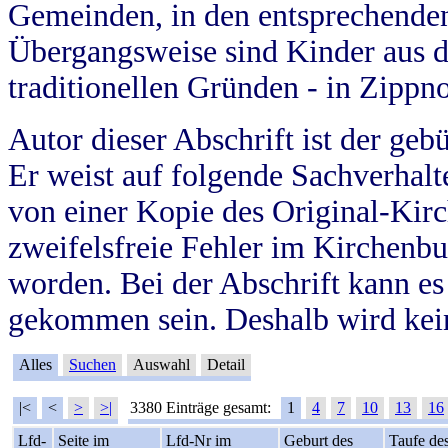
Gemeinden, in den entsprechende
Übergangsweise sind Kinder aus 
traditionellen Gründen - in Zippn
Autor dieser Abschrift ist der geb
Er weist auf folgende Sachverhalte
von einer Kopie des Original-Kirc
zweifelsfreie Fehler im Kirchenbuc
worden. Bei der Abschrift kann e
gekommen sein. Deshalb wird kein
Alles
Suchen
Auswahl
Detail
|<
<
>
>|
3380 Einträge gesamt:
1
4
7
10
13
16
Lfd-
Seite im
Lfd-Nr im
Geburt des
Taufe de