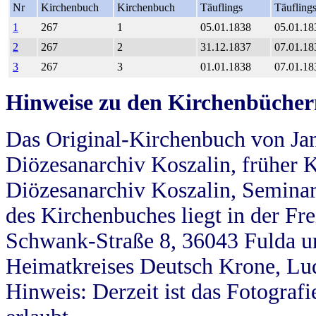
Nr
Kirchenbuch
Kirchenbuch
Täuflings
Täufling
1
267
1
05.01.1838
05.01.18
2
267
2
31.12.1837
07.01.18
3
267
3
01.01.1838
07.01.18
Hinweise zu den Kirchenbücher
Das Original-Kirchenbuch von Jan
Diözesanarchiv Koszalin, früher Kö
Diözesanarchiv Koszalin, Seminar
des Kirchenbuches liegt in der Fr
Schwank-Straße 8, 36043 Fulda u
Heimatkreises Deutsch Krone, Lu
Hinweis: Derzeit ist das Fotograf