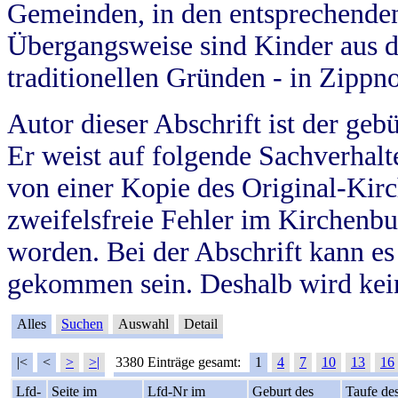
Gemeinden, in den entsprechende
Übergangsweise sind Kinder aus 
traditionellen Gründen - in Zippn
Autor dieser Abschrift ist der geb
Er weist auf folgende Sachverhalte
von einer Kopie des Original-Kirc
zweifelsfreie Fehler im Kirchenbuc
worden. Bei der Abschrift kann e
gekommen sein. Deshalb wird kein
Alles
Suchen
Auswahl
Detail
|<
<
>
>|
3380 Einträge gesamt:
1
4
7
10
13
16
Lfd-
Seite im
Lfd-Nr im
Geburt des
Taufe de