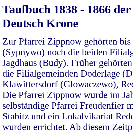
Taufbuch 1838 - 1866 der
Deutsch Krone
Zur Pfarrei Zippnow gehörten bi
(Sypnywo) noch die beiden Filial
Jagdhaus (Budy). Früher gehörten 
die Filialgemeinden Doderlage (D
Klawittersdorf (Glowaczewo), Red
Die Pfarrei Zippnow wurde im Jah
selbständige Pfarrei Freudenfier m
Stabitz und ein Lokalvikariat Red
wurden errichtet. Ab diesem Zeitp