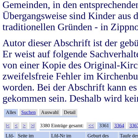
Gemeinden, in den entsprechende
Übergangsweise sind Kinder aus 
traditionellen Gründen - in Zippn
Autor dieser Abschrift ist der geb
Er weist auf folgende Sachverhalte
von einer Kopie des Original-Kirc
zweifelsfreie Fehler im Kirchenbuc
worden. Bei der Abschrift kann e
gekommen sein. Deshalb wird kein
Alles
Suchen
Auswahl
Detail
|<
<
>
>|
3380 Einträge gesamt:
<<
3361
3364
336
Lfd-
Seite im
Lfd-Nr im
Geburt des
Taufe de