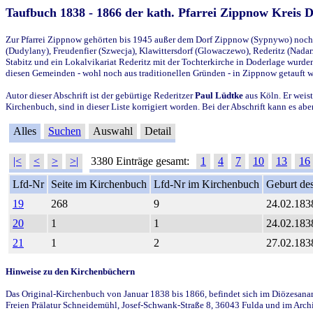
Taufbuch 1838 - 1866 der kath. Pfarrei Zippnow Kreis 
Zur Pfarrei Zippnow gehörten bis 1945 außer dem Dorf Zippnow (Sypnywo) noch d
(Dudylany), Freudenfier (Szwecja), Klawittersdorf (Glowaczewo), Rederitz (Nadarz
Stabitz und ein Lokalvikariat Rederitz mit der Tochterkirche in Doderlage wurd
diesen Gemeinden - wohl noch aus traditionellen Gründen - in Zippnow getauft 
Autor dieser Abschrift ist der gebürtige Rederitzer
Paul Lüdtke
aus Köln. Er weist
Kirchenbuch, sind in dieser Liste korrigiert worden. Bei der Abschrift kann es 
Alles
Suchen
Auswahl
Detail
|<
<
>
>|
3380 Einträge gesamt:
1
4
7
10
13
16
Lfd-Nr
Seite im Kirchenbuch
Lfd-Nr im Kirchenbuch
Geburt des
19
268
9
24.02.183
20
1
1
24.02.183
21
1
2
27.02.183
Hinweise zu den Kirchenbüchern
Das Original-Kirchenbuch von Januar 1838 bis 1866, befindet sich im Diözesanarch
Freien Prälatur Schneidemühl, Josef-Schwank-Straße 8, 36043 Fulda und im Archi