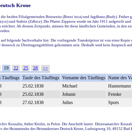
Deutsch Krone
ie beiden Filialgemeinden Briesenitz (Brzez`nica) und Jagdhaus (Budy). Früher g
yce) und Stabitz (Zdbice). Die Pfarrei Zippnow wurde im Jahr 1911 aufgeteilt und e
en errichtet. Ab diesem Zeitpunkt, müssen für diese ländlichen Gemeinden, in den
worden.
 auf folgende Sachverhalte hin: Die vorliegende Transkription ist von einer Kopie 
aber dennoch zu Übertragungsfehlern gekommen sein. Deshalb wird kein Anspruch auf 
19
22
25
28
>>
 Täuflings
Taufe des Täuflings
Vorname des Täuflings
Name des Va
8
25.02.1838
Michael
Hannemann
8
25.02.1838
Johann
Fenske
8
27.02.1838
Julius
Spors
iv Koszalin, früher Köslin, in Polen. Die Anschrift lautet: Diözesanarchiv Koszal
v der Heimatstube des Heimatkreises Deutsch Krone, Ludwigsweg 10, 49152 Bad Ess