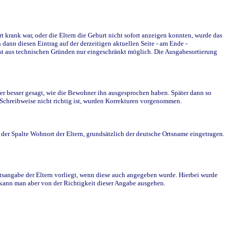
krank war, oder die Eltern die Geburt nicht sofort anzeigen konnten, wurde das
ann diesen Eintrag auf der derzeitigen aktuellen Seite - am Ende -
st aus technischen Gründen nur eingeschränkt möglich. Die Ausgabesortierung
r besser gesagt, wie die Bewohner ihn ausgesprochen haben. Später dann so
e Schreibweise nicht richtig ist, wurden Korrekturen vorgenommen.
r Spalte Wohnort der Eltern, grundsätzlich der deutsche Ortsname eingetragen.
rtsangabe der Eltern vorliegt, wenn diese auch angegeben wurde. Hierbei wurde
d kann man aber von der Richtigkeit dieser Angabe ausgehen.