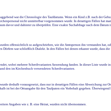
ggebend war die Chronologie des Taufdatums. Wenn ein Kind z.B. nach der Geburt 
rchenpersonal nicht unmittelbar vorgenommen wurde. In derartigen Fällen hat man d
raum davor und dahinter zu überprüfen. Eine exakte Suchabfrage nach dem Datum i
den offensichtlich so aufgeschrieben, wie die Amtsperson ihn verstanden hat, ode
n Dörfern war schließlich Dialekt. In den Fällen bei denen erkannt wurde, dass di
t, wobei mehrere Schreibvarianten Anwendung fanden. In dieser Liste wurde in de
n und den im Kirchenbuch verwendeten Schreibvarianten.
wurde deshalb vorausgesetzt, dass nur in derartigen Fällen eine Abweichung zur O
eshalb ist bei der Ortsangabe für den Taufpaten ein Vorbehalt gegeben. Überwiegen
weitere Angaben wie z. B. eine Heirat, wurden nicht übernommen.