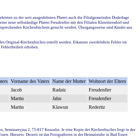
ehörten zu der weit ausgedehnten Pfarrei auch die Filialgemeinden Doderlage
ine neue selbständige Pfarrei Freudenfier mit den Filialen Klawittersdorf und
 entsprechenden Kirchenbüchern gesucht werden. Übergangsweise sind Kinder aus
des Original-Kirchenbuches erstellt worden. Erkannte zweifelsfreie Fehler im
Fehlerfreiheit erhoben.
ters
Vorname des Vaters
Name der Mutter
Wohnort der Eltern
Jacob
Radatz
Freudenfier
Martin
Jahn
Freudenfier
Martin
Klawun
Rederitz
in, Seminarryjna 2, 75-817 Koszalin. Je eine Kopie des Kirchenbuches liegt in der
en. Hinweis: Derzeit ist das Fotografieren in der Heimatstube in Bad Essen