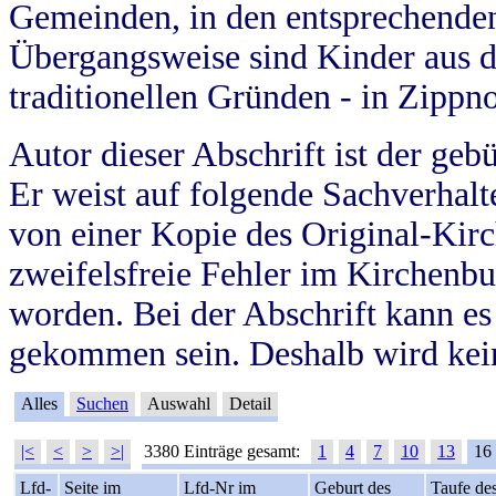
Gemeinden, in den entsprechende
Übergangsweise sind Kinder aus 
traditionellen Gründen - in Zippn
Autor dieser Abschrift ist der geb
Er weist auf folgende Sachverhalte
von einer Kopie des Original-Kirc
zweifelsfreie Fehler im Kirchenbuc
worden. Bei der Abschrift kann e
gekommen sein. Deshalb wird kein
Alles
Suchen
Auswahl
Detail
|<
<
>
>|
3380 Einträge gesamt:
1
4
7
10
13
16
Lfd-
Seite im
Lfd-Nr im
Geburt des
Taufe de