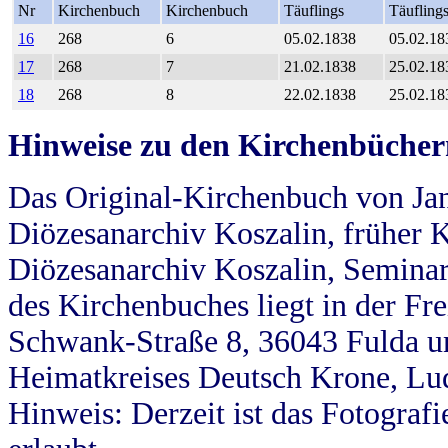
Nr
Kirchenbuch
Kirchenbuch
Täuflings
Täufling
16
268
6
05.02.1838
05.02.18
17
268
7
21.02.1838
25.02.18
18
268
8
22.02.1838
25.02.18
Hinweise zu den Kirchenbücher
Das Original-Kirchenbuch von Jan
Diözesanarchiv Koszalin, früher Kö
Diözesanarchiv Koszalin, Seminar
des Kirchenbuches liegt in der Fr
Schwank-Straße 8, 36043 Fulda u
Heimatkreises Deutsch Krone, Lu
Hinweis: Derzeit ist das Fotograf