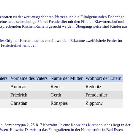
ehörten zu der weit ausgedehnten Pfarrei auch die Filialgemeinden Doderlage
ine neue selbständige Pfarrei Freudenfier mit den Filialen Klawittersdorf und
 entsprechenden Kirchenbüchern gesucht werden. Übergangsweise sind Kinder aus
des Original-Kirchenbuches erstellt worden. Erkannte zweifelsfreie Fehler im
Fehlerfreiheit erhoben.
ters
Vorname des Vaters
Name der Mutter
Wohnort der Eltern
Andreas
Remer
Rederitz
Friedrich
Gerth
Freudenfier
Christian
Rönspies
Zippnow
in, Seminarryjna 2, 75-817 Koszalin. Je eine Kopie des Kirchenbuches liegt in der
en. Hinweis: Derzeit ist das Fotografieren in der Heimatstube in Bad Essen