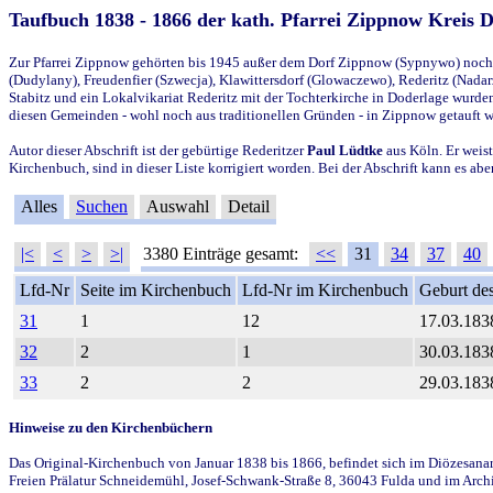
Taufbuch 1838 - 1866 der kath. Pfarrei Zippnow Kreis 
Zur Pfarrei Zippnow gehörten bis 1945 außer dem Dorf Zippnow (Sypnywo) noch d
(Dudylany), Freudenfier (Szwecja), Klawittersdorf (Glowaczewo), Rederitz (Nadarz
Stabitz und ein Lokalvikariat Rederitz mit der Tochterkirche in Doderlage wurd
diesen Gemeinden - wohl noch aus traditionellen Gründen - in Zippnow getauft 
Autor dieser Abschrift ist der gebürtige Rederitzer
Paul Lüdtke
aus Köln. Er weist
Kirchenbuch, sind in dieser Liste korrigiert worden. Bei der Abschrift kann es 
Alles
Suchen
Auswahl
Detail
|<
<
>
>|
3380 Einträge gesamt:
<<
31
34
37
40
Lfd-Nr
Seite im Kirchenbuch
Lfd-Nr im Kirchenbuch
Geburt des
31
1
12
17.03.183
32
2
1
30.03.183
33
2
2
29.03.183
Hinweise zu den Kirchenbüchern
Das Original-Kirchenbuch von Januar 1838 bis 1866, befindet sich im Diözesanarch
Freien Prälatur Schneidemühl, Josef-Schwank-Straße 8, 36043 Fulda und im Archi