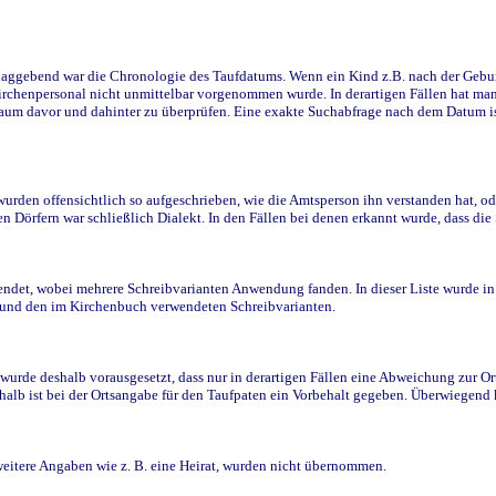
ggebend war die Chronologie des Taufdatums. Wenn ein Kind z.B. nach der Geburt 
rchenpersonal nicht unmittelbar vorgenommen wurde. In derartigen Fällen hat man d
raum davor und dahinter zu überprüfen. Eine exakte Suchabfrage nach dem Datum i
den offensichtlich so aufgeschrieben, wie die Amtsperson ihn verstanden hat, ode
n Dörfern war schließlich Dialekt. In den Fällen bei denen erkannt wurde, dass di
t, wobei mehrere Schreibvarianten Anwendung fanden. In dieser Liste wurde in de
n und den im Kirchenbuch verwendeten Schreibvarianten.
wurde deshalb vorausgesetzt, dass nur in derartigen Fällen eine Abweichung zur O
eshalb ist bei der Ortsangabe für den Taufpaten ein Vorbehalt gegeben. Überwiegen
weitere Angaben wie z. B. eine Heirat, wurden nicht übernommen.