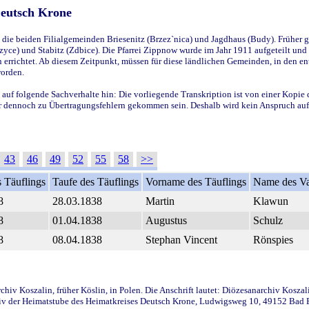
Deutsch Krone
ie beiden Filialgemeinden Briesenitz (Brzez`nica) und Jagdhaus (Budy). Früher g
yce) und Stabitz (Zdbice). Die Pfarrei Zippnow wurde im Jahr 1911 aufgeteilt und e
en errichtet. Ab diesem Zeitpunkt, müssen für diese ländlichen Gemeinden, in den
worden.
 auf folgende Sachverhalte hin: Die vorliegende Transkription ist von einer Kopie 
aber dennoch zu Übertragungsfehlern gekommen sein. Deshalb wird kein Anspruch auf 
43
46
49
52
55
58
>>
 Täuflings
Taufe des Täuflings
Vorname des Täuflings
Name des Va
8
28.03.1838
Martin
Klawun
8
01.04.1838
Augustus
Schulz
8
08.04.1838
Stephan Vincent
Rönspies
iv Koszalin, früher Köslin, in Polen. Die Anschrift lautet: Diözesanarchiv Koszal
v der Heimatstube des Heimatkreises Deutsch Krone, Ludwigsweg 10, 49152 Bad Ess