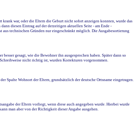
krank war, oder die Eltern die Geburt nicht sofort anzeigen konnten, wurde das
ann diesen Eintrag auf der derzeitigen aktuellen Seite - am Ende -
st aus technischen Gründen nur eingeschränkt möglich. Die Ausgabesortierung
r besser gesagt, wie die Bewohner ihn ausgesprochen haben. Später dann so
e Schreibweise nicht richtig ist, wurden Korrekturen vorgenommen.
r Spalte Wohnort der Eltern, grundsätzlich der deutsche Ortsname eingetragen.
rtsangabe der Eltern vorliegt, wenn diese auch angegeben wurde. Hierbei wurde
d kann man aber von der Richtigkeit dieser Angabe ausgehen.