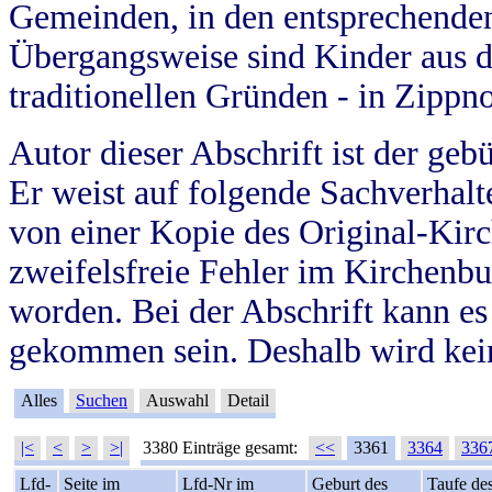
Gemeinden, in den entsprechende
Übergangsweise sind Kinder aus 
traditionellen Gründen - in Zippn
Autor dieser Abschrift ist der geb
Er weist auf folgende Sachverhalte
von einer Kopie des Original-Kirc
zweifelsfreie Fehler im Kirchenbuc
worden. Bei der Abschrift kann e
gekommen sein. Deshalb wird kein
Alles
Suchen
Auswahl
Detail
|<
<
>
>|
3380 Einträge gesamt:
<<
3361
3364
336
Lfd-
Seite im
Lfd-Nr im
Geburt des
Taufe de