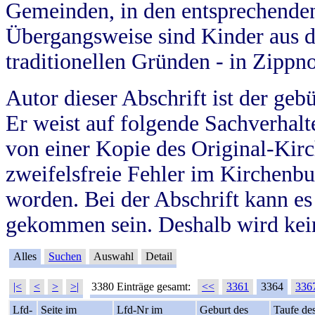
Gemeinden, in den entsprechende
Übergangsweise sind Kinder aus 
traditionellen Gründen - in Zippn
Autor dieser Abschrift ist der geb
Er weist auf folgende Sachverhalte
von einer Kopie des Original-Kirc
zweifelsfreie Fehler im Kirchenbuc
worden. Bei der Abschrift kann e
gekommen sein. Deshalb wird kein
Alles
Suchen
Auswahl
Detail
|<
<
>
>|
3380 Einträge gesamt:
<<
3361
3364
336
Lfd-
Seite im
Lfd-Nr im
Geburt des
Taufe de