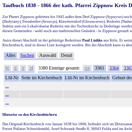
Taufbuch 1838 - 1866 der kath. Pfarrei Zippnow Kreis 
Zur Pfarrei Zippnow gehörten bis 1945 außer dem Dorf Zippnow (Sypnywo) noch d
(Dudylany), Freudenfier (Szwecja), Klawittersdorf (Glowaczewo), Rederitz (Nadarz
Stabitz und ein Lokalvikariat Rederitz mit der Tochterkirche in Doderlage wurd
diesen Gemeinden - wohl noch aus traditionellen Gründen - in Zippnow getauft 
Autor dieser Abschrift ist der gebürtige Rederitzer
Paul Lüdtke
aus Köln. Er weist
Kirchenbuch, sind in dieser Liste korrigiert worden. Bei der Abschrift kann es 
Alles
Suchen
Auswahl
Detail
|<
<
>
>|
3380 Einträge gesamt:
<<
3361
3364
336
Lfd-Nr
Seite im Kirchenbuch
Lfd-Nr im Kirchenbuch
Geburt des
...
...
...
Hinweise zu den Kirchenbüchern
Das Original-Kirchenbuch von Januar 1838 bis 1866, befindet sich im Diözesanarch
Freien Prälatur Schneidemühl, Josef-Schwank-Straße 8, 36043 Fulda und im Archi