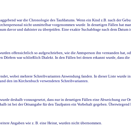
ggebend war die Chronologie des Taufdatums. Wenn ein Kind z.B. nach der Geburt 
rchenpersonal nicht unmittelbar vorgenommen wurde. In derartigen Fällen hat man d
raum davor und dahinter zu überprüfen. Eine exakte Suchabfrage nach dem Datum i
den offensichtlich so aufgeschrieben, wie die Amtsperson ihn verstanden hat, ode
n Dörfern war schließlich Dialekt. In den Fällen bei denen erkannt wurde, dass di
t, wobei mehrere Schreibvarianten Anwendung fanden. In dieser Liste wurde in de
n und den im Kirchenbuch verwendeten Schreibvarianten.
wurde deshalb vorausgesetzt, dass nur in derartigen Fällen eine Abweichung zur O
eshalb ist bei der Ortsangabe für den Taufpaten ein Vorbehalt gegeben. Überwiegen
weitere Angaben wie z. B. eine Heirat, wurden nicht übernommen.