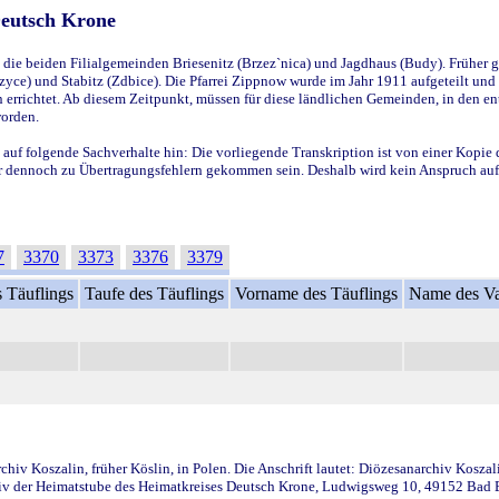
Deutsch Krone
ie beiden Filialgemeinden Briesenitz (Brzez`nica) und Jagdhaus (Budy). Früher g
yce) und Stabitz (Zdbice). Die Pfarrei Zippnow wurde im Jahr 1911 aufgeteilt und e
en errichtet. Ab diesem Zeitpunkt, müssen für diese ländlichen Gemeinden, in den
worden.
 auf folgende Sachverhalte hin: Die vorliegende Transkription ist von einer Kopie 
aber dennoch zu Übertragungsfehlern gekommen sein. Deshalb wird kein Anspruch auf 
7
3370
3373
3376
3379
 Täuflings
Taufe des Täuflings
Vorname des Täuflings
Name des Va
iv Koszalin, früher Köslin, in Polen. Die Anschrift lautet: Diözesanarchiv Koszal
v der Heimatstube des Heimatkreises Deutsch Krone, Ludwigsweg 10, 49152 Bad Ess