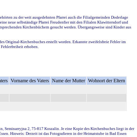
ehörten zu der weit ausgedehnten Pfarrei auch die Filialgemeinden Doderlage
ine neue selbständige Pfarrei Freudenfier mit den Filialen Klawittersdorf und
 entsprechenden Kirchenbüchern gesucht werden. Übergangsweise sind Kinder aus
des Original-Kirchenbuches erstellt worden. Erkannte zweifelsfreie Fehler im
Fehlerfreiheit erhoben.
ters
Vorname des Vaters
Name der Mutter
Wohnort der Eltern
in, Seminarryjna 2, 75-817 Koszalin. Je eine Kopie des Kirchenbuches liegt in der
en. Hinweis: Derzeit ist das Fotografieren in der Heimatstube in Bad Essen