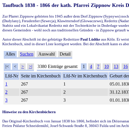
Taufbuch 1838 - 1866 der kath. Pfarrei Zippnow Kreis 
Zur Pfarrei Zippnow gehörten bis 1945 außer dem Dorf Zippnow (Sypnywo) noch d
(Dudylany), Freudenfier (Szwecja), Klawittersdorf (Glowaczewo), Rederitz (Nadarz
Stabitz und ein Lokalvikariat Rederitz mit der Tochterkirche in Doderlage wurd
diesen Gemeinden - wohl noch aus traditionellen Gründen - in Zippnow getauft 
Autor dieser Abschrift ist der gebürtige Rederitzer
Paul Lüdtke
aus Köln. Er weist
Kirchenbuch, sind in dieser Liste korrigiert worden. Bei der Abschrift kann es 
Alles
Suchen
Auswahl
Detail
|<
<
>
>|
3380 Einträge gesamt:
1
4
7
10
13
16
Lfd-Nr
Seite im Kirchenbuch
Lfd-Nr im Kirchenbuch
Geburt des
1
267
1
05.01.183
2
267
2
31.12.183
3
267
3
01.01.183
Hinweise zu den Kirchenbüchern
Das Original-Kirchenbuch von Januar 1838 bis 1866, befindet sich im Diözesanarch
Freien Prälatur Schneidemühl, Josef-Schwank-Straße 8, 36043 Fulda und im Archi