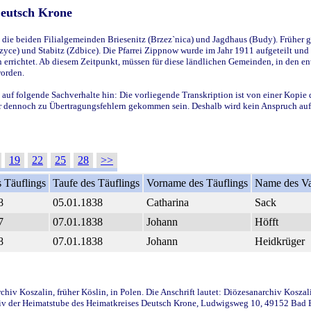
Deutsch Krone
ie beiden Filialgemeinden Briesenitz (Brzez`nica) und Jagdhaus (Budy). Früher g
yce) und Stabitz (Zdbice). Die Pfarrei Zippnow wurde im Jahr 1911 aufgeteilt und e
en errichtet. Ab diesem Zeitpunkt, müssen für diese ländlichen Gemeinden, in den
worden.
 auf folgende Sachverhalte hin: Die vorliegende Transkription ist von einer Kopie 
aber dennoch zu Übertragungsfehlern gekommen sein. Deshalb wird kein Anspruch auf 
19
22
25
28
>>
 Täuflings
Taufe des Täuflings
Vorname des Täuflings
Name des Va
8
05.01.1838
Catharina
Sack
7
07.01.1838
Johann
Höfft
8
07.01.1838
Johann
Heidkrüger
iv Koszalin, früher Köslin, in Polen. Die Anschrift lautet: Diözesanarchiv Koszal
v der Heimatstube des Heimatkreises Deutsch Krone, Ludwigsweg 10, 49152 Bad Ess