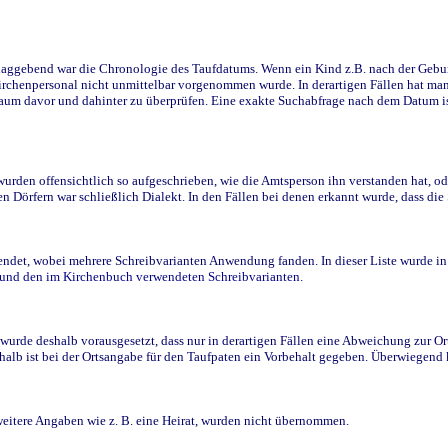
ggebend war die Chronologie des Taufdatums. Wenn ein Kind z.B. nach der Geburt 
rchenpersonal nicht unmittelbar vorgenommen wurde. In derartigen Fällen hat man d
raum davor und dahinter zu überprüfen. Eine exakte Suchabfrage nach dem Datum i
den offensichtlich so aufgeschrieben, wie die Amtsperson ihn verstanden hat, ode
n Dörfern war schließlich Dialekt. In den Fällen bei denen erkannt wurde, dass di
t, wobei mehrere Schreibvarianten Anwendung fanden. In dieser Liste wurde in de
n und den im Kirchenbuch verwendeten Schreibvarianten.
wurde deshalb vorausgesetzt, dass nur in derartigen Fällen eine Abweichung zur O
eshalb ist bei der Ortsangabe für den Taufpaten ein Vorbehalt gegeben. Überwiegen
weitere Angaben wie z. B. eine Heirat, wurden nicht übernommen.