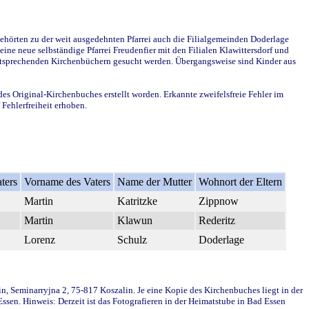
ehörten zu der weit ausgedehnten Pfarrei auch die Filialgemeinden Doderlage
ine neue selbständige Pfarrei Freudenfier mit den Filialen Klawittersdorf und
 entsprechenden Kirchenbüchern gesucht werden. Übergangsweise sind Kinder aus
des Original-Kirchenbuches erstellt worden. Erkannte zweifelsfreie Fehler im
Fehlerfreiheit erhoben.
ters
Vorname des Vaters
Name der Mutter
Wohnort der Eltern
Martin
Katritzke
Zippnow
Martin
Klawun
Rederitz
Lorenz
Schulz
Doderlage
in, Seminarryjna 2, 75-817 Koszalin. Je eine Kopie des Kirchenbuches liegt in der
en. Hinweis: Derzeit ist das Fotografieren in der Heimatstube in Bad Essen