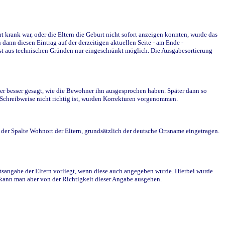
krank war, oder die Eltern die Geburt nicht sofort anzeigen konnten, wurde das
ann diesen Eintrag auf der derzeitigen aktuellen Seite - am Ende -
st aus technischen Gründen nur eingeschränkt möglich. Die Ausgabesortierung
r besser gesagt, wie die Bewohner ihn ausgesprochen haben. Später dann so
e Schreibweise nicht richtig ist, wurden Korrekturen vorgenommen.
r Spalte Wohnort der Eltern, grundsätzlich der deutsche Ortsname eingetragen.
rtsangabe der Eltern vorliegt, wenn diese auch angegeben wurde. Hierbei wurde
d kann man aber von der Richtigkeit dieser Angabe ausgehen.