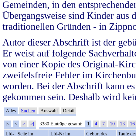
Gemeinden, in den entsprechende
Übergangsweise sind Kinder aus 
traditionellen Gründen - in Zippn
Autor dieser Abschrift ist der geb
Er weist auf folgende Sachverhalte
von einer Kopie des Original-Kirc
zweifelsfreie Fehler im Kirchenbuc
worden. Bei der Abschrift kann e
gekommen sein. Deshalb wird kein
Alles
Suchen
Auswahl
Detail
|<
<
>
>|
3380 Einträge gesamt:
1
4
7
10
13
16
Lfd-
Seite im
Lfd-Nr im
Geburt des
Taufe de