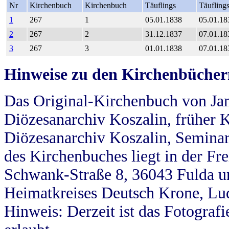
Nr
Kirchenbuch
Kirchenbuch
Täuflings
Täufling
1
267
1
05.01.1838
05.01.18
2
267
2
31.12.1837
07.01.18
3
267
3
01.01.1838
07.01.18
Hinweise zu den Kirchenbücher
Das Original-Kirchenbuch von Jan
Diözesanarchiv Koszalin, früher Kö
Diözesanarchiv Koszalin, Seminar
des Kirchenbuches liegt in der Fr
Schwank-Straße 8, 36043 Fulda u
Heimatkreises Deutsch Krone, Lu
Hinweis: Derzeit ist das Fotograf