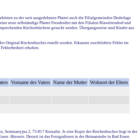
ehörten zu der weit ausgedehnten Pfarrei auch die Filialgemeinden Doderlage
ine neue selbständige Pfarrei Freudenfier mit den Filialen Klawittersdorf und
 entsprechenden Kirchenbüchern gesucht werden. Übergangsweise sind Kinder aus
des Original-Kirchenbuches erstellt worden. Erkannte zweifelsfreie Fehler im
Fehlerfreiheit erhoben.
ters
Vorname des Vaters
Name der Mutter
Wohnort der Eltern
in, Seminarryjna 2, 75-817 Koszalin. Je eine Kopie des Kirchenbuches liegt in der
en. Hinweis: Derzeit ist das Fotografieren in der Heimatstube in Bad Essen