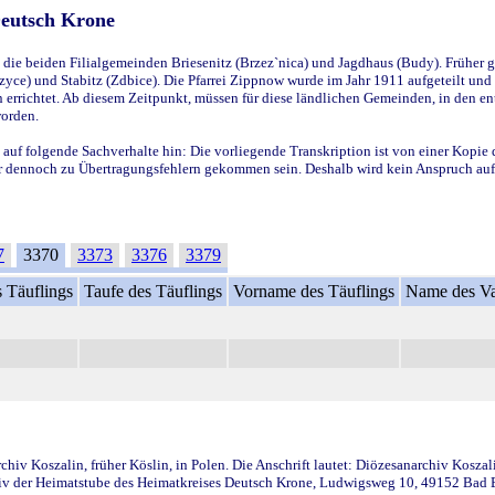
Deutsch Krone
ie beiden Filialgemeinden Briesenitz (Brzez`nica) und Jagdhaus (Budy). Früher g
yce) und Stabitz (Zdbice). Die Pfarrei Zippnow wurde im Jahr 1911 aufgeteilt und e
en errichtet. Ab diesem Zeitpunkt, müssen für diese ländlichen Gemeinden, in den
worden.
 auf folgende Sachverhalte hin: Die vorliegende Transkription ist von einer Kopie 
aber dennoch zu Übertragungsfehlern gekommen sein. Deshalb wird kein Anspruch auf 
7
3370
3373
3376
3379
 Täuflings
Taufe des Täuflings
Vorname des Täuflings
Name des Va
iv Koszalin, früher Köslin, in Polen. Die Anschrift lautet: Diözesanarchiv Koszal
v der Heimatstube des Heimatkreises Deutsch Krone, Ludwigsweg 10, 49152 Bad Ess