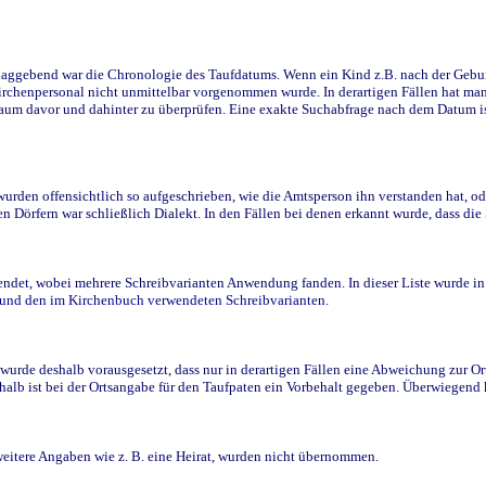
ggebend war die Chronologie des Taufdatums. Wenn ein Kind z.B. nach der Geburt 
rchenpersonal nicht unmittelbar vorgenommen wurde. In derartigen Fällen hat man d
raum davor und dahinter zu überprüfen. Eine exakte Suchabfrage nach dem Datum i
den offensichtlich so aufgeschrieben, wie die Amtsperson ihn verstanden hat, ode
n Dörfern war schließlich Dialekt. In den Fällen bei denen erkannt wurde, dass di
t, wobei mehrere Schreibvarianten Anwendung fanden. In dieser Liste wurde in de
n und den im Kirchenbuch verwendeten Schreibvarianten.
wurde deshalb vorausgesetzt, dass nur in derartigen Fällen eine Abweichung zur O
eshalb ist bei der Ortsangabe für den Taufpaten ein Vorbehalt gegeben. Überwiegen
weitere Angaben wie z. B. eine Heirat, wurden nicht übernommen.