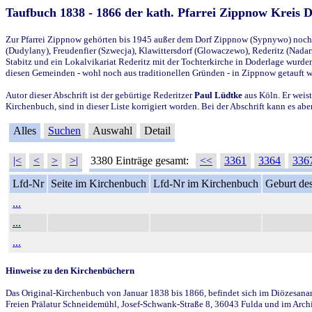
Taufbuch 1838 - 1866 der kath. Pfarrei Zippnow Kreis 
Zur Pfarrei Zippnow gehörten bis 1945 außer dem Dorf Zippnow (Sypnywo) noch d
(Dudylany), Freudenfier (Szwecja), Klawittersdorf (Glowaczewo), Rederitz (Nadarz
Stabitz und ein Lokalvikariat Rederitz mit der Tochterkirche in Doderlage wurd
diesen Gemeinden - wohl noch aus traditionellen Gründen - in Zippnow getauft 
Autor dieser Abschrift ist der gebürtige Rederitzer
Paul Lüdtke
aus Köln. Er weist
Kirchenbuch, sind in dieser Liste korrigiert worden. Bei der Abschrift kann es 
Alles
Suchen
Auswahl
Detail
|<
<
>
>|
3380 Einträge gesamt:
<<
3361
3364
336
Lfd-Nr
Seite im Kirchenbuch
Lfd-Nr im Kirchenbuch
Geburt des
...
...
...
Hinweise zu den Kirchenbüchern
Das Original-Kirchenbuch von Januar 1838 bis 1866, befindet sich im Diözesanarch
Freien Prälatur Schneidemühl, Josef-Schwank-Straße 8, 36043 Fulda und im Archi