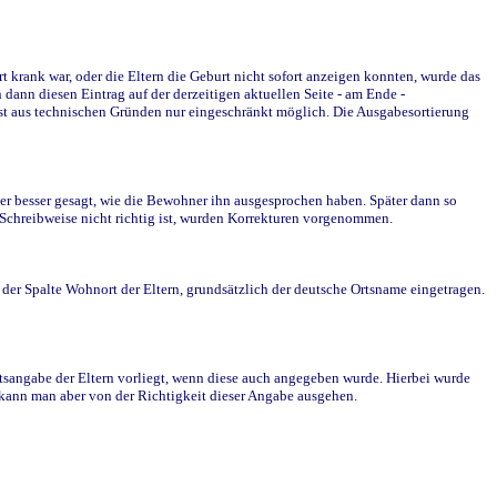
krank war, oder die Eltern die Geburt nicht sofort anzeigen konnten, wurde das
ann diesen Eintrag auf der derzeitigen aktuellen Seite - am Ende -
st aus technischen Gründen nur eingeschränkt möglich. Die Ausgabesortierung
r besser gesagt, wie die Bewohner ihn ausgesprochen haben. Später dann so
e Schreibweise nicht richtig ist, wurden Korrekturen vorgenommen.
r Spalte Wohnort der Eltern, grundsätzlich der deutsche Ortsname eingetragen.
rtsangabe der Eltern vorliegt, wenn diese auch angegeben wurde. Hierbei wurde
d kann man aber von der Richtigkeit dieser Angabe ausgehen.