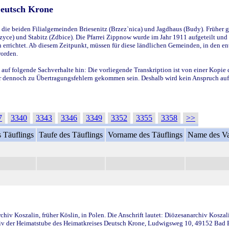
Deutsch Krone
ie beiden Filialgemeinden Briesenitz (Brzez`nica) und Jagdhaus (Budy). Früher g
yce) und Stabitz (Zdbice). Die Pfarrei Zippnow wurde im Jahr 1911 aufgeteilt und e
en errichtet. Ab diesem Zeitpunkt, müssen für diese ländlichen Gemeinden, in den
worden.
 auf folgende Sachverhalte hin: Die vorliegende Transkription ist von einer Kopie 
aber dennoch zu Übertragungsfehlern gekommen sein. Deshalb wird kein Anspruch auf 
7
3340
3343
3346
3349
3352
3355
3358
>>
 Täuflings
Taufe des Täuflings
Vorname des Täuflings
Name des Va
iv Koszalin, früher Köslin, in Polen. Die Anschrift lautet: Diözesanarchiv Koszal
v der Heimatstube des Heimatkreises Deutsch Krone, Ludwigsweg 10, 49152 Bad Ess