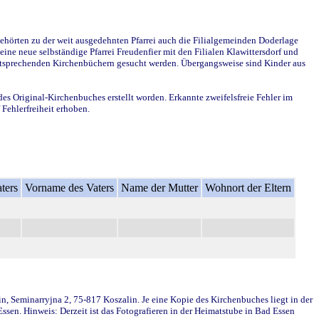
ehörten zu der weit ausgedehnten Pfarrei auch die Filialgemeinden Doderlage
ine neue selbständige Pfarrei Freudenfier mit den Filialen Klawittersdorf und
 entsprechenden Kirchenbüchern gesucht werden. Übergangsweise sind Kinder aus
des Original-Kirchenbuches erstellt worden. Erkannte zweifelsfreie Fehler im
Fehlerfreiheit erhoben.
ters
Vorname des Vaters
Name der Mutter
Wohnort der Eltern
in, Seminarryjna 2, 75-817 Koszalin. Je eine Kopie des Kirchenbuches liegt in der
en. Hinweis: Derzeit ist das Fotografieren in der Heimatstube in Bad Essen