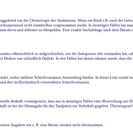
ggebend war die Chronologie des Taufdatums. Wenn ein Kind z.B. nach der Geburt 
rchenpersonal nicht unmittelbar vorgenommen wurde. In derartigen Fällen hat man d
raum davor und dahinter zu überprüfen. Eine exakte Suchabfrage nach dem Datum i
den offensichtlich so aufgeschrieben, wie die Amtsperson ihn verstanden hat, ode
n Dörfern war schließlich Dialekt. In den Fällen bei denen erkannt wurde, dass di
t, wobei mehrere Schreibvarianten Anwendung fanden. In dieser Liste wurde in de
n und den im Kirchenbuch verwendeten Schreibvarianten.
wurde deshalb vorausgesetzt, dass nur in derartigen Fällen eine Abweichung zur O
eshalb ist bei der Ortsangabe für den Taufpaten ein Vorbehalt gegeben. Überwiegen
weitere Angaben wie z. B. eine Heirat, wurden nicht übernommen.