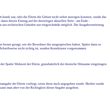
krank war, oder die Eltern die Geburt nicht sofort anzeigen konnten, wurde das
ann diesen Eintrag auf der derzeitigen aktuellen Seite - am Ende -
st aus technischen Gründen nur eingeschränkt möglich. Die Ausgabesortierung
r besser gesagt, wie die Bewohner ihn ausgesprochen haben. Später dann so
e Schreibweise nicht richtig ist, wurden Korrekturen vorgenommen.
r Spalte Wohnort der Eltern, grundsätzlich der deutsche Ortsname eingetragen.
rtsangabe der Eltern vorliegt, wenn diese auch angegeben wurde. Hierbei wurde
d kann man aber von der Richtigkeit dieser Angabe ausgehen.