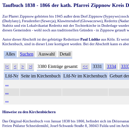
Taufbuch 1838 - 1866 der kath. Pfarrei Zippnow Kreis 
Zur Pfarrei Zippnow gehörten bis 1945 außer dem Dorf Zippnow (Sypnywo) noch d
(Dudylany), Freudenfier (Szwecja), Klawittersdorf (Glowaczewo), Rederitz (Nadarz
Stabitz und ein Lokalvikariat Rederitz mit der Tochterkirche in Doderlage wurd
diesen Gemeinden - wohl noch aus traditionellen Gründen - in Zippnow getauft 
Autor dieser Abschrift ist der gebürtige Rederitzer
Paul Lüdtke
aus Köln. Er weist
Kirchenbuch, sind in dieser Liste korrigiert worden. Bei der Abschrift kann es 
Alles
Suchen
Auswahl
Detail
|<
<
>
>|
3380 Einträge gesamt:
<<
3331
3334
333
Lfd-Nr
Seite im Kirchenbuch
Lfd-Nr im Kirchenbuch
Geburt des
...
...
...
Hinweise zu den Kirchenbüchern
Das Original-Kirchenbuch von Januar 1838 bis 1866, befindet sich im Diözesanarch
Freien Prälatur Schneidemühl, Josef-Schwank-Straße 8, 36043 Fulda und im Archi