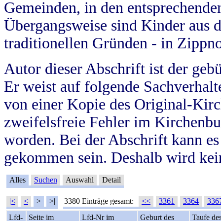
Gemeinden, in den entsprechende
Übergangsweise sind Kinder aus 
traditionellen Gründen - in Zippn
Autor dieser Abschrift ist der geb
Er weist auf folgende Sachverhalte
von einer Kopie des Original-Kirc
zweifelsfreie Fehler im Kirchenbuc
worden. Bei der Abschrift kann e
gekommen sein. Deshalb wird kein
Alles
Suchen
Auswahl
Detail
|<
<
>
>|
3380 Einträge gesamt:
<<
3361
3364
336
Lfd-
Seite im
Lfd-Nr im
Geburt des
Taufe de