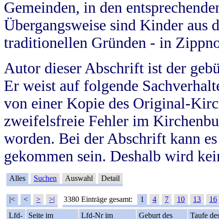
Gemeinden, in den entsprechende
Übergangsweise sind Kinder aus 
traditionellen Gründen - in Zippn
Autor dieser Abschrift ist der geb
Er weist auf folgende Sachverhalte
von einer Kopie des Original-Kirc
zweifelsfreie Fehler im Kirchenbuc
worden. Bei der Abschrift kann e
gekommen sein. Deshalb wird kein
Alles
Suchen
Auswahl
Detail
|<
<
>
>|
3380 Einträge gesamt:
1
4
7
10
13
16
Lfd-
Seite im
Lfd-Nr im
Geburt des
Taufe de