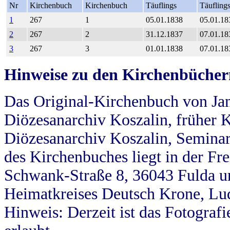
Nr
Kirchenbuch
Kirchenbuch
Täuflings
Täufling
1
267
1
05.01.1838
05.01.18
2
267
2
31.12.1837
07.01.18
3
267
3
01.01.1838
07.01.18
Hinweise zu den Kirchenbücher
Das Original-Kirchenbuch von Jan
Diözesanarchiv Koszalin, früher Kö
Diözesanarchiv Koszalin, Seminar
des Kirchenbuches liegt in der Fr
Schwank-Straße 8, 36043 Fulda u
Heimatkreises Deutsch Krone, Lu
Hinweis: Derzeit ist das Fotograf