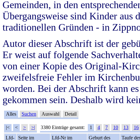
Gemeinden, in den entsprechende
Übergangsweise sind Kinder aus 
traditionellen Gründen - in Zippn
Autor dieser Abschrift ist der geb
Er weist auf folgende Sachverhalte
von einer Kopie des Original-Kirc
zweifelsfreie Fehler im Kirchenbuc
worden. Bei der Abschrift kann e
gekommen sein. Deshalb wird kein
Alles
Suchen
Auswahl
Detail
|<
<
>
>|
3380 Einträge gesamt:
1
4
7
10
13
16
Lfd-
Seite im
Lfd-Nr im
Geburt des
Taufe de