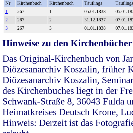
Nr
Kirchenbuch
Kirchenbuch
Täuflings
Täufling
1
267
1
05.01.1838
05.01.18
2
267
2
31.12.1837
07.01.18
3
267
3
01.01.1838
07.01.18
Hinweise zu den Kirchenbücher
Das Original-Kirchenbuch von Jan
Diözesanarchiv Koszalin, früher Kö
Diözesanarchiv Koszalin, Seminar
des Kirchenbuches liegt in der Fr
Schwank-Straße 8, 36043 Fulda u
Heimatkreises Deutsch Krone, Lu
Hinweis: Derzeit ist das Fotograf