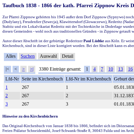
Taufbuch 1838 - 1866 der kath. Pfarrei Zippnow Kreis 
Zur Pfarrei Zippnow gehörten bis 1945 außer dem Dorf Zippnow (Sypnywo) noch d
(Dudylany), Freudenfier (Szwecja), Klawittersdorf (Glowaczewo), Rederitz (Nadarz
Stabitz und ein Lokalvikariat Rederitz mit der Tochterkirche in Doderlage wurd
diesen Gemeinden - wohl noch aus traditionellen Gründen - in Zippnow getauft 
Autor dieser Abschrift ist der gebürtige Rederitzer
Paul Lüdtke
aus Köln. Er weist
Kirchenbuch, sind in dieser Liste korrigiert worden. Bei der Abschrift kann es 
Alles
Suchen
Auswahl
Detail
|<
<
>
>|
3380 Einträge gesamt:
1
4
7
10
13
16
Lfd-Nr
Seite im Kirchenbuch
Lfd-Nr im Kirchenbuch
Geburt des
1
267
1
05.01.183
2
267
2
31.12.183
3
267
3
01.01.183
Hinweise zu den Kirchenbüchern
Das Original-Kirchenbuch von Januar 1838 bis 1866, befindet sich im Diözesanarch
Freien Prälatur Schneidemühl, Josef-Schwank-Straße 8, 36043 Fulda und im Archi