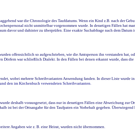
ggebend war die Chronologie des Taufdatums. Wenn ein Kind z.B. nach der Geburt 
rchenpersonal nicht unmittelbar vorgenommen wurde. In derartigen Fällen hat man d
raum davor und dahinter zu überprüfen. Eine exakte Suchabfrage nach dem Datum i
den offensichtlich so aufgeschrieben, wie die Amtsperson ihn verstanden hat, ode
n Dörfern war schließlich Dialekt. In den Fällen bei denen erkannt wurde, dass di
t, wobei mehrere Schreibvarianten Anwendung fanden. In dieser Liste wurde in de
n und den im Kirchenbuch verwendeten Schreibvarianten.
wurde deshalb vorausgesetzt, dass nur in derartigen Fällen eine Abweichung zur O
eshalb ist bei der Ortsangabe für den Taufpaten ein Vorbehalt gegeben. Überwiegen
weitere Angaben wie z. B. eine Heirat, wurden nicht übernommen.