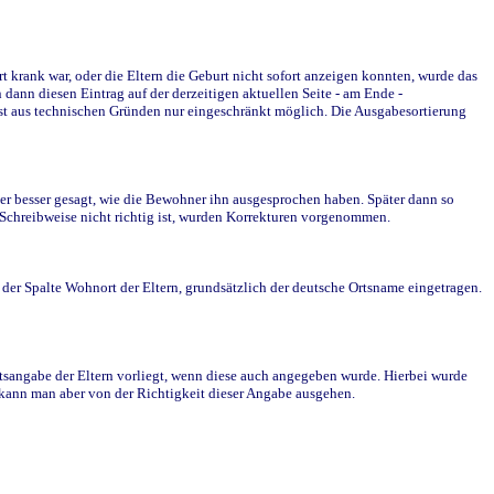
krank war, oder die Eltern die Geburt nicht sofort anzeigen konnten, wurde das
ann diesen Eintrag auf der derzeitigen aktuellen Seite - am Ende -
st aus technischen Gründen nur eingeschränkt möglich. Die Ausgabesortierung
r besser gesagt, wie die Bewohner ihn ausgesprochen haben. Später dann so
e Schreibweise nicht richtig ist, wurden Korrekturen vorgenommen.
r Spalte Wohnort der Eltern, grundsätzlich der deutsche Ortsname eingetragen.
rtsangabe der Eltern vorliegt, wenn diese auch angegeben wurde. Hierbei wurde
d kann man aber von der Richtigkeit dieser Angabe ausgehen.