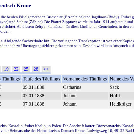
Deutsch Krone
ie beiden Filialgemeinden Briesenitz (Brzez`nica) und Jagdhaus (Budy). Früher g
yce) und Stabitz (Zdbice). Die Pfarrei Zippnow wurde im Jahr 1911 aufgeteilt und e
en errichtet. Ab diesem Zeitpunkt, müssen für diese ländlichen Gemeinden, in den
worden.
 auf folgende Sachverhalte hin: Die vorliegende Transkription ist von einer Kopie 
aber dennoch zu Übertragungsfehlern gekommen sein. Deshalb wird kein Anspruch auf 
19
22
25
28
>>
 Täuflings
Taufe des Täuflings
Vorname des Täuflings
Name des Va
8
05.01.1838
Catharina
Sack
7
07.01.1838
Johann
Höfft
8
07.01.1838
Johann
Heidkrüger
iv Koszalin, früher Köslin, in Polen. Die Anschrift lautet: Diözesanarchiv Koszal
v der Heimatstube des Heimatkreises Deutsch Krone, Ludwigsweg 10, 49152 Bad Ess