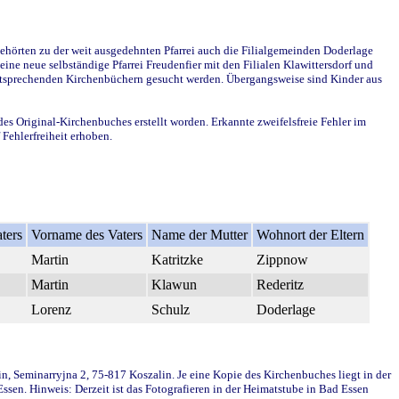
ehörten zu der weit ausgedehnten Pfarrei auch die Filialgemeinden Doderlage
ine neue selbständige Pfarrei Freudenfier mit den Filialen Klawittersdorf und
 entsprechenden Kirchenbüchern gesucht werden. Übergangsweise sind Kinder aus
des Original-Kirchenbuches erstellt worden. Erkannte zweifelsfreie Fehler im
Fehlerfreiheit erhoben.
ters
Vorname des Vaters
Name der Mutter
Wohnort der Eltern
Martin
Katritzke
Zippnow
Martin
Klawun
Rederitz
Lorenz
Schulz
Doderlage
in, Seminarryjna 2, 75-817 Koszalin. Je eine Kopie des Kirchenbuches liegt in der
en. Hinweis: Derzeit ist das Fotografieren in der Heimatstube in Bad Essen