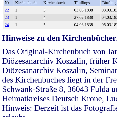
Nr
Kirchenbuch
Kirchenbuch
Täuflings
Täufling
22
1
3
03.03.1838
03.03.18
23
1
4
27.02.1838
04.03.18
24
1
5
04.03.1838
05.03.18
Hinweise zu den Kirchenbücher
Das Original-Kirchenbuch von Jan
Diözesanarchiv Koszalin, früher Kö
Diözesanarchiv Koszalin, Seminar
des Kirchenbuches liegt in der Fr
Schwank-Straße 8, 36043 Fulda u
Heimatkreises Deutsch Krone, Lu
Hinweis: Derzeit ist das Fotograf