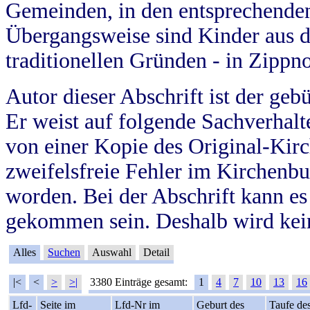
Gemeinden, in den entsprechende
Übergangsweise sind Kinder aus 
traditionellen Gründen - in Zippn
Autor dieser Abschrift ist der geb
Er weist auf folgende Sachverhalte
von einer Kopie des Original-Kirc
zweifelsfreie Fehler im Kirchenbuc
worden. Bei der Abschrift kann e
gekommen sein. Deshalb wird kein
Alles
Suchen
Auswahl
Detail
|<
<
>
>|
3380 Einträge gesamt:
1
4
7
10
13
16
Lfd-
Seite im
Lfd-Nr im
Geburt des
Taufe de