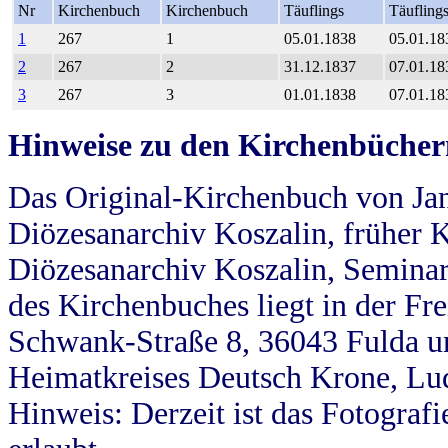
Nr
Kirchenbuch
Kirchenbuch
Täuflings
Täufling
1
267
1
05.01.1838
05.01.18
2
267
2
31.12.1837
07.01.18
3
267
3
01.01.1838
07.01.18
Hinweise zu den Kirchenbücher
Das Original-Kirchenbuch von Jan
Diözesanarchiv Koszalin, früher Kö
Diözesanarchiv Koszalin, Seminar
des Kirchenbuches liegt in der Fr
Schwank-Straße 8, 36043 Fulda u
Heimatkreises Deutsch Krone, Lu
Hinweis: Derzeit ist das Fotograf