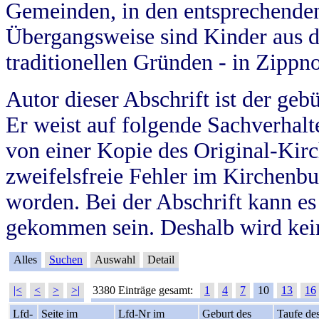
Gemeinden, in den entsprechende
Übergangsweise sind Kinder aus 
traditionellen Gründen - in Zippn
Autor dieser Abschrift ist der geb
Er weist auf folgende Sachverhalte
von einer Kopie des Original-Kirc
zweifelsfreie Fehler im Kirchenbuc
worden. Bei der Abschrift kann e
gekommen sein. Deshalb wird kein
Alles
Suchen
Auswahl
Detail
|<
<
>
>|
3380 Einträge gesamt:
1
4
7
10
13
16
Lfd-
Seite im
Lfd-Nr im
Geburt des
Taufe de