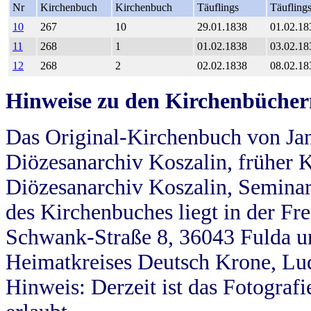
Nr
Kirchenbuch
Kirchenbuch
Täuflings
Täufling
10
267
10
29.01.1838
01.02.18
11
268
1
01.02.1838
03.02.18
12
268
2
02.02.1838
08.02.18
Hinweise zu den Kirchenbücher
Das Original-Kirchenbuch von Jan
Diözesanarchiv Koszalin, früher Kö
Diözesanarchiv Koszalin, Seminar
des Kirchenbuches liegt in der Fr
Schwank-Straße 8, 36043 Fulda u
Heimatkreises Deutsch Krone, Lu
Hinweis: Derzeit ist das Fotograf