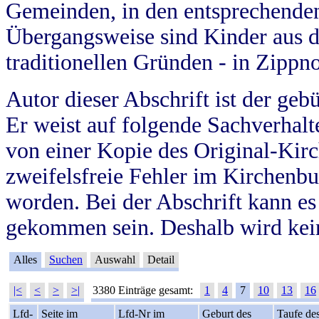
Gemeinden, in den entsprechende
Übergangsweise sind Kinder aus 
traditionellen Gründen - in Zippn
Autor dieser Abschrift ist der geb
Er weist auf folgende Sachverhalte
von einer Kopie des Original-Kirc
zweifelsfreie Fehler im Kirchenbuc
worden. Bei der Abschrift kann e
gekommen sein. Deshalb wird kein
Alles
Suchen
Auswahl
Detail
|<
<
>
>|
3380 Einträge gesamt:
1
4
7
10
13
16
Lfd-
Seite im
Lfd-Nr im
Geburt des
Taufe de