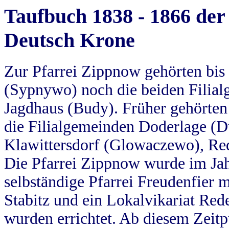
Taufbuch 1838 - 1866 der
Deutsch Krone
Zur Pfarrei Zippnow gehörten bi
(Sypnywo) noch die beiden Filial
Jagdhaus (Budy). Früher gehörten 
die Filialgemeinden Doderlage (D
Klawittersdorf (Glowaczewo), Red
Die Pfarrei Zippnow wurde im Jah
selbständige Pfarrei Freudenfier m
Stabitz und ein Lokalvikariat Red
wurden errichtet. Ab diesem Zeitp