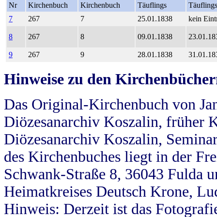
Nr
Kirchenbuch
Kirchenbuch
Täuflings
Täufling
7
267
7
25.01.1838
kein Eint
8
267
8
09.01.1838
23.01.18
9
267
9
28.01.1838
31.01.18
Hinweise zu den Kirchenbücher
Das Original-Kirchenbuch von Jan
Diözesanarchiv Koszalin, früher Kö
Diözesanarchiv Koszalin, Seminar
des Kirchenbuches liegt in der Fr
Schwank-Straße 8, 36043 Fulda u
Heimatkreises Deutsch Krone, Lu
Hinweis: Derzeit ist das Fotograf