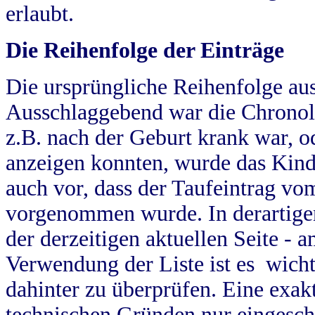
erlaubt.
Die Reihenfolge der Einträge
Die ursprüngliche Reihenfolge au
Ausschlaggebend war die Chronol
z.B. nach der Geburt krank war, od
anzeigen konnten, wurde das Kind
auch vor, dass der Taufeintrag vo
vorgenommen wurde. In derartigen
der derzeitigen aktuellen Seite -
Verwendung der Liste ist es wich
dahinter zu überprüfen. Eine exa
technischen Gründen nur eingesch