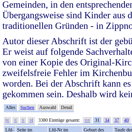
Gemeinden, in den entsprechende
Übergangsweise sind Kinder aus 
traditionellen Gründen - in Zippn
Autor dieser Abschrift ist der geb
Er weist auf folgende Sachverhalte
von einer Kopie des Original-Kirc
zweifelsfreie Fehler im Kirchenbuc
worden. Bei der Abschrift kann e
gekommen sein. Deshalb wird kein
Alles
Suchen
Auswahl
Detail
|<
<
>
>|
3380 Einträge gesamt:
<<
31
34
37
40
Lfd-
Seite im
Lfd-Nr im
Geburt des
Taufe de