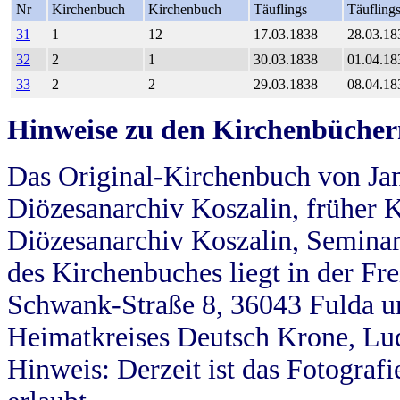
Nr
Kirchenbuch
Kirchenbuch
Täuflings
Täufling
31
1
12
17.03.1838
28.03.18
32
2
1
30.03.1838
01.04.18
33
2
2
29.03.1838
08.04.18
Hinweise zu den Kirchenbücher
Das Original-Kirchenbuch von Jan
Diözesanarchiv Koszalin, früher Kö
Diözesanarchiv Koszalin, Seminar
des Kirchenbuches liegt in der Fr
Schwank-Straße 8, 36043 Fulda u
Heimatkreises Deutsch Krone, Lu
Hinweis: Derzeit ist das Fotograf