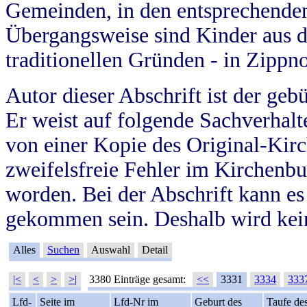
Gemeinden, in den entsprechende
Übergangsweise sind Kinder aus 
traditionellen Gründen - in Zippn
Autor dieser Abschrift ist der geb
Er weist auf folgende Sachverhalte
von einer Kopie des Original-Kirc
zweifelsfreie Fehler im Kirchenbuc
worden. Bei der Abschrift kann e
gekommen sein. Deshalb wird kein
Alles
Suchen
Auswahl
Detail
|<
<
>
>|
3380 Einträge gesamt:
<<
3331
3334
333
Lfd-
Seite im
Lfd-Nr im
Geburt des
Taufe de