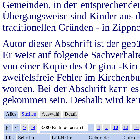
Gemeinden, in den entsprechende
Übergangsweise sind Kinder aus 
traditionellen Gründen - in Zippn
Autor dieser Abschrift ist der geb
Er weist auf folgende Sachverhalte
von einer Kopie des Original-Kirc
zweifelsfreie Fehler im Kirchenbuc
worden. Bei der Abschrift kann e
gekommen sein. Deshalb wird kein
Alles
Suchen
Auswahl
Detail
|<
<
>
>|
3380 Einträge gesamt:
1
4
7
10
13
16
Lfd-
Seite im
Lfd-Nr im
Geburt des
Taufe de