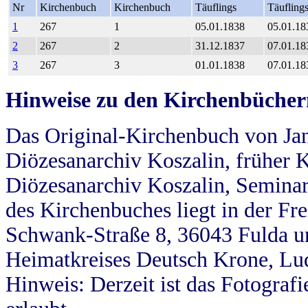
Nr
Kirchenbuch
Kirchenbuch
Täuflings
Täufling
1
267
1
05.01.1838
05.01.18
2
267
2
31.12.1837
07.01.18
3
267
3
01.01.1838
07.01.18
Hinweise zu den Kirchenbücher
Das Original-Kirchenbuch von Jan
Diözesanarchiv Koszalin, früher Kö
Diözesanarchiv Koszalin, Seminar
des Kirchenbuches liegt in der Fr
Schwank-Straße 8, 36043 Fulda u
Heimatkreises Deutsch Krone, Lu
Hinweis: Derzeit ist das Fotograf