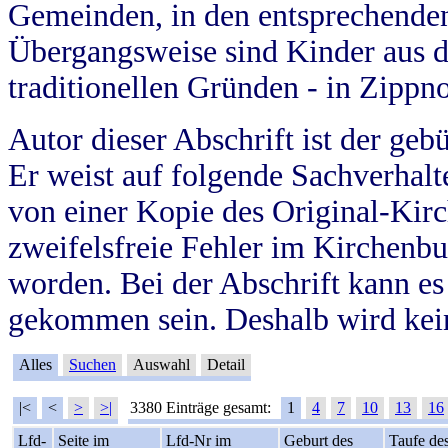
Gemeinden, in den entsprechende
Übergangsweise sind Kinder aus 
traditionellen Gründen - in Zippn
Autor dieser Abschrift ist der geb
Er weist auf folgende Sachverhalte
von einer Kopie des Original-Kirc
zweifelsfreie Fehler im Kirchenbuc
worden. Bei der Abschrift kann e
gekommen sein. Deshalb wird kein
Alles
Suchen
Auswahl
Detail
|<
<
>
>|
3380 Einträge gesamt:
1
4
7
10
13
16
Lfd-
Seite im
Lfd-Nr im
Geburt des
Taufe de