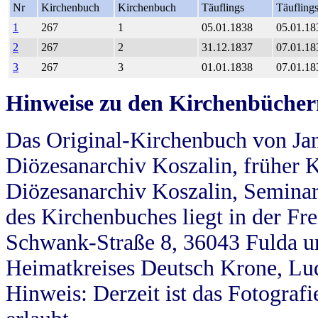
Nr
Kirchenbuch
Kirchenbuch
Täuflings
Täufling
1
267
1
05.01.1838
05.01.18
2
267
2
31.12.1837
07.01.18
3
267
3
01.01.1838
07.01.18
Hinweise zu den Kirchenbücher
Das Original-Kirchenbuch von Jan
Diözesanarchiv Koszalin, früher Kö
Diözesanarchiv Koszalin, Seminar
des Kirchenbuches liegt in der Fr
Schwank-Straße 8, 36043 Fulda u
Heimatkreises Deutsch Krone, Lu
Hinweis: Derzeit ist das Fotograf