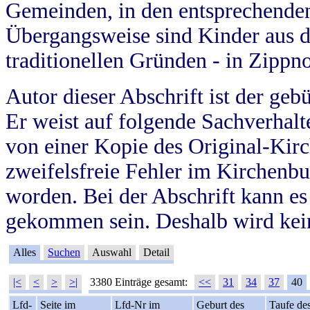
Gemeinden, in den entsprechende
Übergangsweise sind Kinder aus 
traditionellen Gründen - in Zippn
Autor dieser Abschrift ist der geb
Er weist auf folgende Sachverhalte
von einer Kopie des Original-Kirc
zweifelsfreie Fehler im Kirchenbuc
worden. Bei der Abschrift kann e
gekommen sein. Deshalb wird kein
Alles
Suchen
Auswahl
Detail
|<
<
>
>|
3380 Einträge gesamt:
<<
31
34
37
40
Lfd-
Seite im
Lfd-Nr im
Geburt des
Taufe de