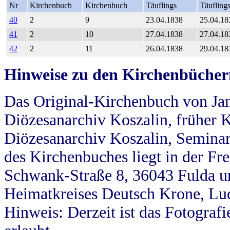
Nr
Kirchenbuch
Kirchenbuch
Täuflings
Täufling
40
2
9
23.04.1838
25.04.18
41
2
10
27.04.1838
27.04.18
42
2
11
26.04.1838
29.04.18
Hinweise zu den Kirchenbücher
Das Original-Kirchenbuch von Jan
Diözesanarchiv Koszalin, früher Kö
Diözesanarchiv Koszalin, Seminar
des Kirchenbuches liegt in der Fr
Schwank-Straße 8, 36043 Fulda u
Heimatkreises Deutsch Krone, Lu
Hinweis: Derzeit ist das Fotograf