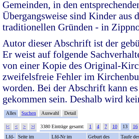
Gemeinden, in den entsprechende
Übergangsweise sind Kinder aus 
traditionellen Gründen - in Zippn
Autor dieser Abschrift ist der geb
Er weist auf folgende Sachverhalte
von einer Kopie des Original-Kirc
zweifelsfreie Fehler im Kirchenbuc
worden. Bei der Abschrift kann e
gekommen sein. Deshalb wird kein
Alles
Suchen
Auswahl
Detail
|<
<
>
>|
3380 Einträge gesamt:
1
4
7
10
13
16
Lfd-
Seite im
Lfd-Nr im
Geburt des
Taufe de