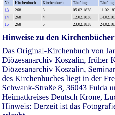
Nr
Kirchenbuch
Kirchenbuch
Täuflings
Täufling
13
268
3
05.02.1838
11.02.18
14
268
4
12.02.1838
14.02.18
15
268
5
23.02.1838
24.02.18
Hinweise zu den Kirchenbücher
Das Original-Kirchenbuch von Jan
Diözesanarchiv Koszalin, früher Kö
Diözesanarchiv Koszalin, Seminar
des Kirchenbuches liegt in der Fr
Schwank-Straße 8, 36043 Fulda u
Heimatkreises Deutsch Krone, Lu
Hinweis: Derzeit ist das Fotograf