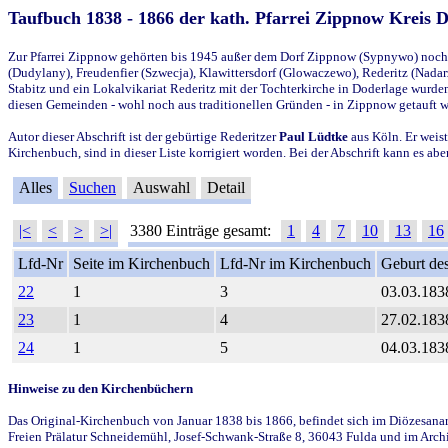
Taufbuch 1838 - 1866 der kath. Pfarrei Zippnow Kreis 
Zur Pfarrei Zippnow gehörten bis 1945 außer dem Dorf Zippnow (Sypnywo) noch d
(Dudylany), Freudenfier (Szwecja), Klawittersdorf (Glowaczewo), Rederitz (Nadarz
Stabitz und ein Lokalvikariat Rederitz mit der Tochterkirche in Doderlage wurd
diesen Gemeinden - wohl noch aus traditionellen Gründen - in Zippnow getauft 
Autor dieser Abschrift ist der gebürtige Rederitzer
Paul Lüdtke
aus Köln. Er weist
Kirchenbuch, sind in dieser Liste korrigiert worden. Bei der Abschrift kann es 
Alles
Suchen
Auswahl
Detail
|<
<
>
>|
3380 Einträge gesamt:
1
4
7
10
13
16
Lfd-Nr
Seite im Kirchenbuch
Lfd-Nr im Kirchenbuch
Geburt des
22
1
3
03.03.183
23
1
4
27.02.183
24
1
5
04.03.183
Hinweise zu den Kirchenbüchern
Das Original-Kirchenbuch von Januar 1838 bis 1866, befindet sich im Diözesanarch
Freien Prälatur Schneidemühl, Josef-Schwank-Straße 8, 36043 Fulda und im Archi