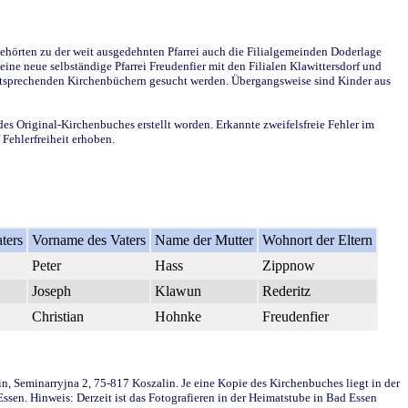
ehörten zu der weit ausgedehnten Pfarrei auch die Filialgemeinden Doderlage
ine neue selbständige Pfarrei Freudenfier mit den Filialen Klawittersdorf und
 entsprechenden Kirchenbüchern gesucht werden. Übergangsweise sind Kinder aus
des Original-Kirchenbuches erstellt worden. Erkannte zweifelsfreie Fehler im
Fehlerfreiheit erhoben.
ters
Vorname des Vaters
Name der Mutter
Wohnort der Eltern
Peter
Hass
Zippnow
Joseph
Klawun
Rederitz
Christian
Hohnke
Freudenfier
in, Seminarryjna 2, 75-817 Koszalin. Je eine Kopie des Kirchenbuches liegt in der
en. Hinweis: Derzeit ist das Fotografieren in der Heimatstube in Bad Essen