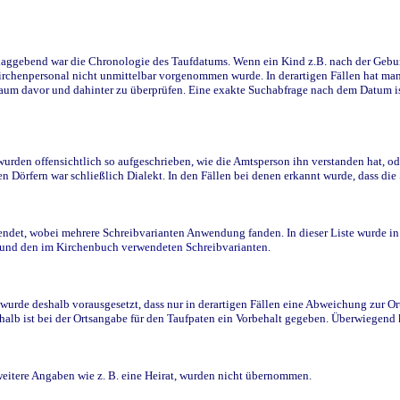
ggebend war die Chronologie des Taufdatums. Wenn ein Kind z.B. nach der Geburt 
rchenpersonal nicht unmittelbar vorgenommen wurde. In derartigen Fällen hat man d
raum davor und dahinter zu überprüfen. Eine exakte Suchabfrage nach dem Datum i
den offensichtlich so aufgeschrieben, wie die Amtsperson ihn verstanden hat, ode
n Dörfern war schließlich Dialekt. In den Fällen bei denen erkannt wurde, dass di
t, wobei mehrere Schreibvarianten Anwendung fanden. In dieser Liste wurde in de
n und den im Kirchenbuch verwendeten Schreibvarianten.
wurde deshalb vorausgesetzt, dass nur in derartigen Fällen eine Abweichung zur O
eshalb ist bei der Ortsangabe für den Taufpaten ein Vorbehalt gegeben. Überwiegen
weitere Angaben wie z. B. eine Heirat, wurden nicht übernommen.