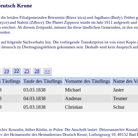
Deutsch Krone
ie beiden Filialgemeinden Briesenitz (Brzez`nica) und Jagdhaus (Budy). Früher g
yce) und Stabitz (Zdbice). Die Pfarrei Zippnow wurde im Jahr 1911 aufgeteilt und e
en errichtet. Ab diesem Zeitpunkt, müssen für diese ländlichen Gemeinden, in den
worden.
 auf folgende Sachverhalte hin: Die vorliegende Transkription ist von einer Kopie 
aber dennoch zu Übertragungsfehlern gekommen sein. Deshalb wird kein Anspruch auf 
19
22
25
28
>>
 Täuflings
Taufe des Täuflings
Vorname des Täuflings
Name des Va
8
03.03.1838
Michael
Jaster
8
04.03.1838
Andreas
Tesmer
8
05.03.1838
Christian
Schur
iv Koszalin, früher Köslin, in Polen. Die Anschrift lautet: Diözesanarchiv Koszal
v der Heimatstube des Heimatkreises Deutsch Krone, Ludwigsweg 10, 49152 Bad Ess