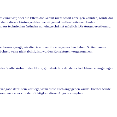
krank war, oder die Eltern die Geburt nicht sofort anzeigen konnten, wurde das
ann diesen Eintrag auf der derzeitigen aktuellen Seite - am Ende -
st aus technischen Gründen nur eingeschränkt möglich. Die Ausgabesortierung
r besser gesagt, wie die Bewohner ihn ausgesprochen haben. Später dann so
e Schreibweise nicht richtig ist, wurden Korrekturen vorgenommen.
r Spalte Wohnort der Eltern, grundsätzlich der deutsche Ortsname eingetragen.
rtsangabe der Eltern vorliegt, wenn diese auch angegeben wurde. Hierbei wurde
d kann man aber von der Richtigkeit dieser Angabe ausgehen.