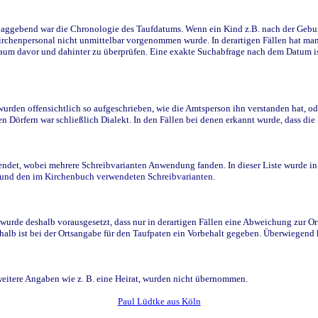
ggebend war die Chronologie des Taufdatums. Wenn ein Kind z.B. nach der Geburt 
rchenpersonal nicht unmittelbar vorgenommen wurde. In derartigen Fällen hat man d
raum davor und dahinter zu überprüfen. Eine exakte Suchabfrage nach dem Datum i
den offensichtlich so aufgeschrieben, wie die Amtsperson ihn verstanden hat, ode
n Dörfern war schließlich Dialekt. In den Fällen bei denen erkannt wurde, dass di
t, wobei mehrere Schreibvarianten Anwendung fanden. In dieser Liste wurde in de
n und den im Kirchenbuch verwendeten Schreibvarianten.
wurde deshalb vorausgesetzt, dass nur in derartigen Fällen eine Abweichung zur O
eshalb ist bei der Ortsangabe für den Taufpaten ein Vorbehalt gegeben. Überwiegen
weitere Angaben wie z. B. eine Heirat, wurden nicht übernommen.
Paul Lüdtke aus Köln