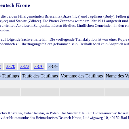
Deutsch Krone
ie beiden Filialgemeinden Briesenitz (Brzez`nica) und Jagdhaus (Budy). Früher g
yce) und Stabitz (Zdbice). Die Pfarrei Zippnow wurde im Jahr 1911 aufgeteilt und e
en errichtet. Ab diesem Zeitpunkt, müssen für diese ländlichen Gemeinden, in den
worden.
 auf folgende Sachverhalte hin: Die vorliegende Transkription ist von einer Kopie 
aber dennoch zu Übertragungsfehlern gekommen sein. Deshalb wird kein Anspruch auf 
7
3370
3373
3376
3379
 Täuflings
Taufe des Täuflings
Vorname des Täuflings
Name des Va
iv Koszalin, früher Köslin, in Polen. Die Anschrift lautet: Diözesanarchiv Koszal
v der Heimatstube des Heimatkreises Deutsch Krone, Ludwigsweg 10, 49152 Bad Ess