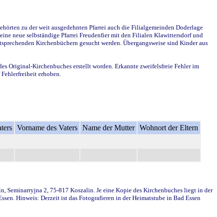
ehörten zu der weit ausgedehnten Pfarrei auch die Filialgemeinden Doderlage
ine neue selbständige Pfarrei Freudenfier mit den Filialen Klawittersdorf und
 entsprechenden Kirchenbüchern gesucht werden. Übergangsweise sind Kinder aus
des Original-Kirchenbuches erstellt worden. Erkannte zweifelsfreie Fehler im
Fehlerfreiheit erhoben.
ters
Vorname des Vaters
Name der Mutter
Wohnort der Eltern
in, Seminarryjna 2, 75-817 Koszalin. Je eine Kopie des Kirchenbuches liegt in der
en. Hinweis: Derzeit ist das Fotografieren in der Heimatstube in Bad Essen