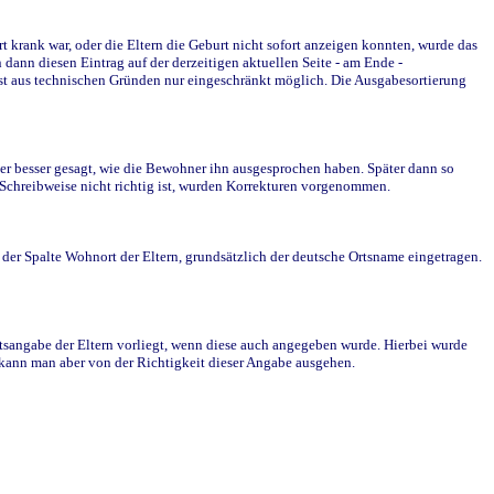
krank war, oder die Eltern die Geburt nicht sofort anzeigen konnten, wurde das
ann diesen Eintrag auf der derzeitigen aktuellen Seite - am Ende -
st aus technischen Gründen nur eingeschränkt möglich. Die Ausgabesortierung
r besser gesagt, wie die Bewohner ihn ausgesprochen haben. Später dann so
e Schreibweise nicht richtig ist, wurden Korrekturen vorgenommen.
r Spalte Wohnort der Eltern, grundsätzlich der deutsche Ortsname eingetragen.
rtsangabe der Eltern vorliegt, wenn diese auch angegeben wurde. Hierbei wurde
d kann man aber von der Richtigkeit dieser Angabe ausgehen.