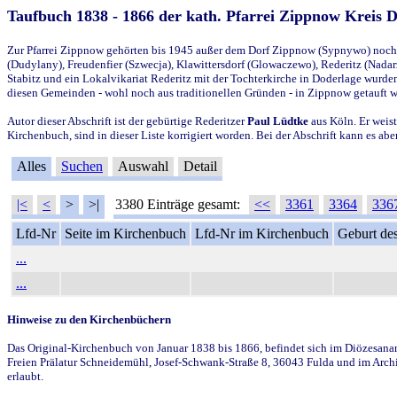
Taufbuch 1838 - 1866 der kath. Pfarrei Zippnow Kreis 
Zur Pfarrei Zippnow gehörten bis 1945 außer dem Dorf Zippnow (Sypnywo) noch d
(Dudylany), Freudenfier (Szwecja), Klawittersdorf (Glowaczewo), Rederitz (Nadarz
Stabitz und ein Lokalvikariat Rederitz mit der Tochterkirche in Doderlage wurd
diesen Gemeinden - wohl noch aus traditionellen Gründen - in Zippnow getauft 
Autor dieser Abschrift ist der gebürtige Rederitzer
Paul Lüdtke
aus Köln. Er weist
Kirchenbuch, sind in dieser Liste korrigiert worden. Bei der Abschrift kann es 
Alles
Suchen
Auswahl
Detail
|<
<
>
>|
3380 Einträge gesamt:
<<
3361
3364
336
Lfd-Nr
Seite im Kirchenbuch
Lfd-Nr im Kirchenbuch
Geburt des
...
...
Hinweise zu den Kirchenbüchern
Das Original-Kirchenbuch von Januar 1838 bis 1866, befindet sich im Diözesanarch
Freien Prälatur Schneidemühl, Josef-Schwank-Straße 8, 36043 Fulda und im Archi
erlaubt.