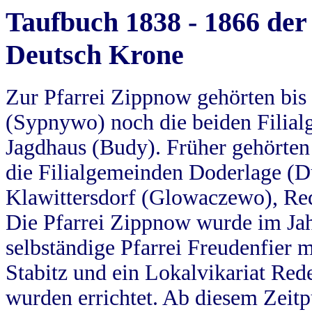
Taufbuch 1838 - 1866 der
Deutsch Krone
Zur Pfarrei Zippnow gehörten bi
(Sypnywo) noch die beiden Filial
Jagdhaus (Budy). Früher gehörten 
die Filialgemeinden Doderlage (D
Klawittersdorf (Glowaczewo), Red
Die Pfarrei Zippnow wurde im Jah
selbständige Pfarrei Freudenfier m
Stabitz und ein Lokalvikariat Red
wurden errichtet. Ab diesem Zeitp