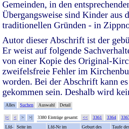
Gemeinden, in den entsprechende
Übergangsweise sind Kinder aus 
traditionellen Gründen - in Zippn
Autor dieser Abschrift ist der geb
Er weist auf folgende Sachverhalte
von einer Kopie des Original-Kirc
zweifelsfreie Fehler im Kirchenbuc
worden. Bei der Abschrift kann e
gekommen sein. Deshalb wird kein
Alles
Suchen
Auswahl
Detail
|<
<
>
>|
3380 Einträge gesamt:
<<
3361
3364
336
Lfd-
Seite im
Lfd-Nr im
Geburt des
Taufe de