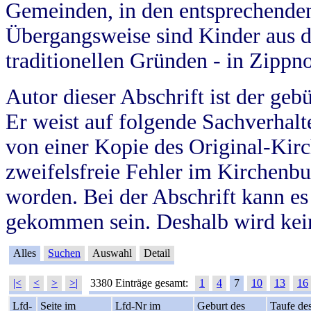
Gemeinden, in den entsprechende
Übergangsweise sind Kinder aus 
traditionellen Gründen - in Zippn
Autor dieser Abschrift ist der geb
Er weist auf folgende Sachverhalte
von einer Kopie des Original-Kirc
zweifelsfreie Fehler im Kirchenbuc
worden. Bei der Abschrift kann e
gekommen sein. Deshalb wird kein
Alles
Suchen
Auswahl
Detail
|<
<
>
>|
3380 Einträge gesamt:
1
4
7
10
13
16
Lfd-
Seite im
Lfd-Nr im
Geburt des
Taufe de