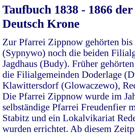
Taufbuch 1838 - 1866 der
Deutsch Krone
Zur Pfarrei Zippnow gehörten bi
(Sypnywo) noch die beiden Filial
Jagdhaus (Budy). Früher gehörten 
die Filialgemeinden Doderlage (D
Klawittersdorf (Glowaczewo), Red
Die Pfarrei Zippnow wurde im Jah
selbständige Pfarrei Freudenfier m
Stabitz und ein Lokalvikariat Red
wurden errichtet. Ab diesem Zeitp