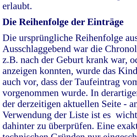
erlaubt.
Die Reihenfolge der Einträge
Die ursprüngliche Reihenfolge au
Ausschlaggebend war die Chronol
z.B. nach der Geburt krank war, od
anzeigen konnten, wurde das Kind
auch vor, dass der Taufeintrag vo
vorgenommen wurde. In derartigen
der derzeitigen aktuellen Seite -
Verwendung der Liste ist es wich
dahinter zu überprüfen. Eine exa
technischen Gründen nur eingesch