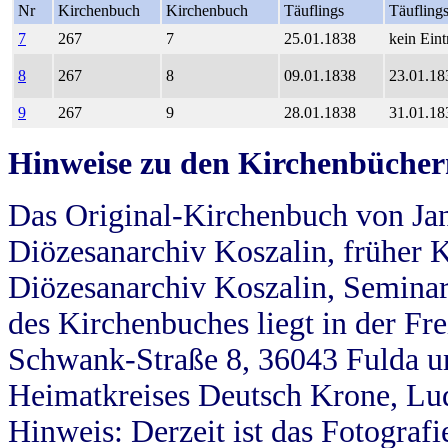
Nr
Kirchenbuch
Kirchenbuch
Täuflings
Täufling
7
267
7
25.01.1838
kein Eint
8
267
8
09.01.1838
23.01.18
9
267
9
28.01.1838
31.01.18
Hinweise zu den Kirchenbücher
Das Original-Kirchenbuch von Jan
Diözesanarchiv Koszalin, früher Kö
Diözesanarchiv Koszalin, Seminar
des Kirchenbuches liegt in der Fr
Schwank-Straße 8, 36043 Fulda u
Heimatkreises Deutsch Krone, Lu
Hinweis: Derzeit ist das Fotograf